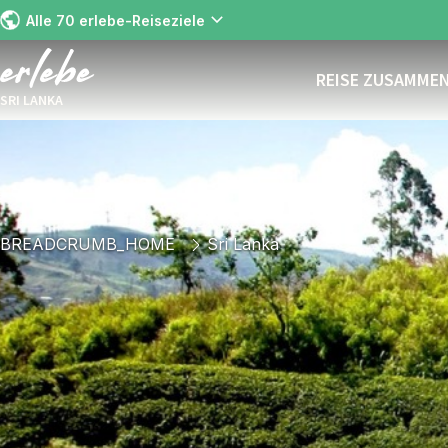
Alle 70 erlebe-Reiseziele
REISE ZUSAMME
SRI LANKA
BREADCRUMB_HOME
Sri Lanka