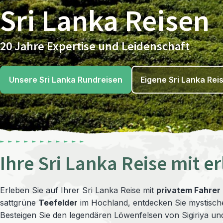
Sri Lanka Reisen
20 Jahre Expertise und Leidenschaft
Unsere Sri Lanka Rundreisen
Eigene Sri Lanka Rei
Ihre Sri Lanka Reise mit e
Erleben Sie auf Ihrer Sri Lanka Reise mit
privatem Fahrer
sattgrüne
Teefelder
im Hochland, entdecken Sie mystisc
Besteigen Sie den legendären Löwenfelsen von Sigiriya und