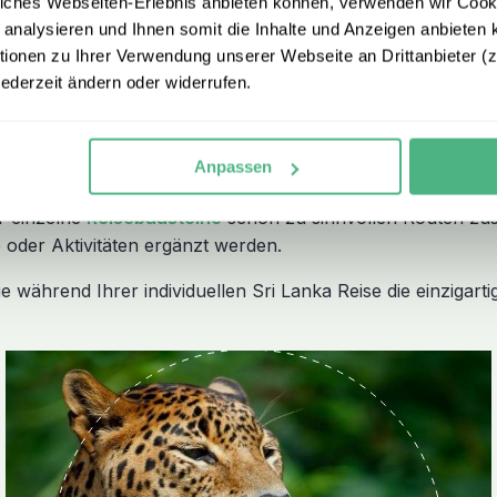
iches Webseiten-Erlebnis anbieten können, verwenden wir Cooki
 analysieren und Ihnen somit die Inhalte und Anzeigen anbieten k
onen zu Ihrer Verwendung unserer Webseite an Drittanbieter (z.
jederzeit ändern oder widerrufen.
ka Reisen
Anpassen
unseren individuellen Reisebausteinen zusammen.
Unsere Re
r einzelne
Reisebausteine
schon zu sinnvollen Routen zusa
oder Aktivitäten ergänzt werden.
 während Ihrer individuellen Sri Lanka Reise die einzigart