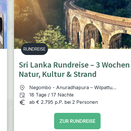
RUNDREISE
Sri Lanka Rundreise – 3 Wochen
Natur, Kultur & Strand
Negombo - Anuradhapura – Wilpattu
Nationalpark - Polonnaruwa - Kandy - Nuwa
18 Tage / 17 Nächte
Eliya - Ella - Yala - Mirissa - Colombo;
ab € 2.795 p.P. bei 2 Personen
alternativ: Abschluss auf den Malediven
ZUR RUNDREISE