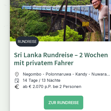
RUNDREISE
Sri Lanka Rundreise – 2 Wochen
mit privatem Fahrer
Negombo - Polonnaruwa - Kandy - Nuwara
Eliya - Ella - Tangalle - Colombo
14 Tage / 13 Nächte
ab € 2.070 p.P. bei 2 Personen
ZUR RUNDREISE