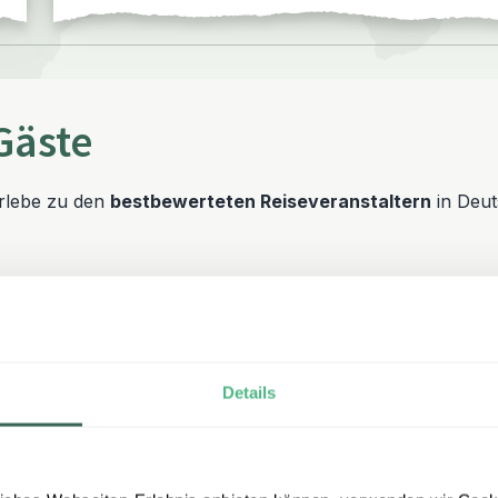
Gäste
erlebe zu den
bestbewerteten Reiseveranstaltern
in Deut
Details
core von 4,8 gehören wir zu den bestbewerteten Reiseveranstalt
 sind – deshalb schenken wir Ihnen unsere Flex Option im Wert vo