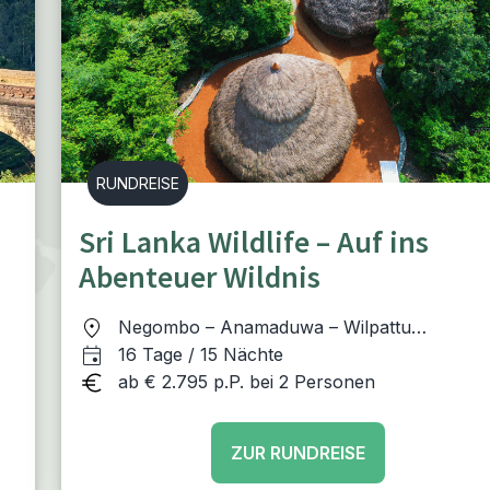
RUNDREISE
Sri Lanka Wildlife – Auf ins
Abenteuer Wildnis
Negombo – Anamaduwa – Wilpattu
ra
Nationalpark – Anuradhapura – Polonnaruw
16 Tage / 15 Nächte
Minneriya Nationalpark – Ella – Sinharaja –
ab € 2.795 p.P. bei 2 Personen
Mirissa – Colombo
ZUR RUNDREISE