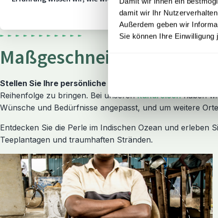
Damit wir Ihnen ein bestmögl
damit wir Ihr Nutzerverhalten
Außerdem geben wir Informati
Sie können Ihre Einwilligung 
Maßgeschneiderte Sri Lan
Stellen Sie Ihre persönliche Reise nach Sri Lanka aus 
Reihenfolge zu bringen. Bei unseren
Rundreisen
haben wi
Wünsche und Bedürfnisse angepasst, und um weitere Orte 
Entdecken Sie die Perle im Indischen Ozean und erleben Sie
Teeplantagen und traumhaften Stränden.