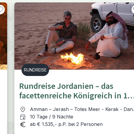
RUNDREISE
Rundreise Jordanien – das
facettenreiche Königreich in 10
Tagen erleben
Amman – Jerash – Totes Meer - Kerak - Dan
– Petra (Wadi Musa) - Wadi Rum – Aqaba
10 Tage / 9 Nächte
ab € 1.535,- p.P. bei 2 Personen