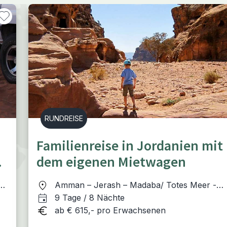
RUNDREISE
Familienreise in Jordanien mit
dem eigenen Mietwagen
a
Amman – Jerash – Madaba/ Totes Meer -
Petra - Wadi Rum - Aqaba
9 Tage / 8 Nächte
ab € 615,- pro Erwachsenen