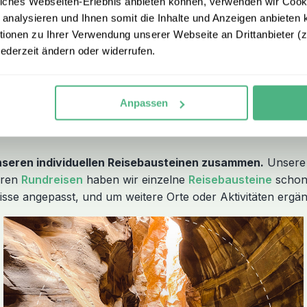
iches Webseiten-Erlebnis anbieten können, verwenden wir Cooki
 analysieren und Ihnen somit die Inhalte und Anzeigen anbieten k
core von 4,8 gehören wir zu den bestbewerteten Reiseveranstalt
onen zu Ihrer Verwendung unserer Webseite an Drittanbieter (z.
 sind – deshalb schenken wir Ihnen unsere Flex Option im Wert vo
jederzeit ändern oder widerrufen.
Anpassen
ien Reisen
unseren individuellen Reisebausteinen zusammen.
Unsere 
seren
Rundreisen
haben wir einzelne
Reisebausteine
schon 
sse angepasst, und um weitere Orte oder Aktivitäten ergä