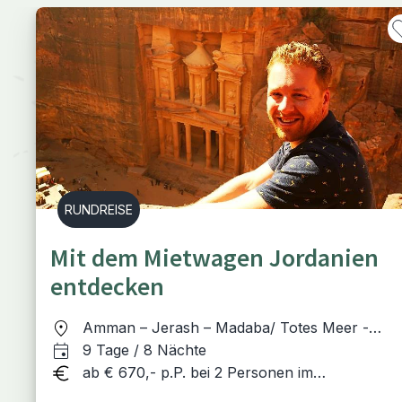
RUNDREISE
Mit dem Mietwagen Jordanien
entdecken
Amman – Jerash – Madaba/ Totes Meer -
Petra - Wadi Rum - Aqaba
9 Tage / 8 Nächte
ab € 670,- p.P. bei 2 Personen im
Doppelzimmer