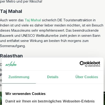
per Metro und per Rikscha!
Taj Mahal
Auch wenn das
Taj Mahal
sicherlich DIE Touristenattraktion in
Indien ist und viele es daher lieber meiden möchten, ist ein Besuch
dieses Mausoleums sehr empfehlenswert. Das beeindruckende
Bauwerk und UNESCO Weltkulturerbe zieht jeden in seinen Bann
und entfaltet seine Wirkung am besten früh morgens zum
Sonnenaufgang.
Rajasthan
Der Bundesstaat
Rajasthan
kann am besten mit einem Fahrer
bereist werden.
Mächtige Forts
aus der Maharadscha-Zeit,
helle
Paläste
wie aus einem Märchen, die
Wüstenstadt Jaisalmer
Zustimmung
Details
Über Cookies
oder der malerische Pichola-See in Udaipur- hier reiht sich ein
Highlight an das nächste.
Wir verwenden Cookies
Damit wir Ihnen ein bestmögliches Webseiten-Erlebnis