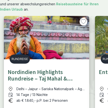
und unserer abwechslungsreichen
Reisebausteine für Ihren
Indien Urlaub
an.
RUNDREISE
RU
Nordindien Highlights
Ent
Rundreise – Taj Mahal &
heiliger Ganges
Delhi – Jaipur – Sariska Nationalpark – Agra
(Taj Mahal) – Varanasi – Delhi
14 Tage / 13 Nächte
ab € 1.840,- p.P. bei 2 Personen