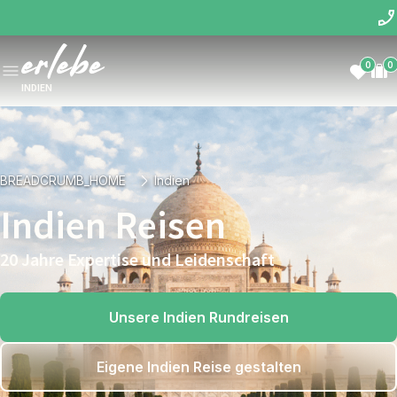
0
0
INDIEN
BREADCRUMB_HOME
Indien
Indien Reisen
20 Jahre Expertise und Leidenschaft
Unsere Indien Rundreisen
Eigene Indien Reise gestalten