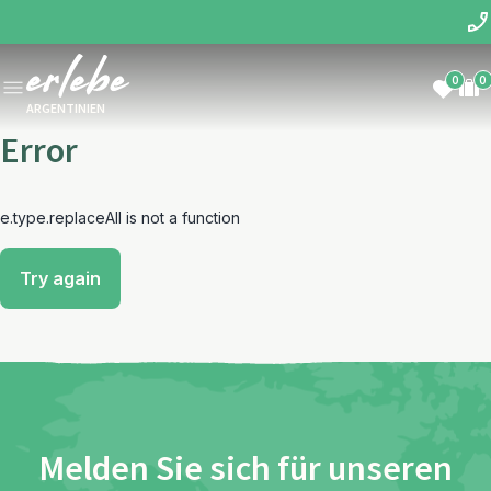
0
0
ARGENTINIEN
Error
e.type.replaceAll is not a function
Try again
Melden Sie sich für unseren