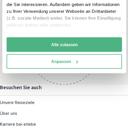
die Sie interessieren. Außerdem geben wir Informationen
zu Ihrer Verwendung unserer Webseite an Drittanbieter
(z.B. soziale Medien) weiter. Sie können Ihre Einwilligung
jederzeit ändern oder widerrufen.
Öffnungszeiten
Montag – Freitag:
Alle zulassen
08:00 – 19:00
und nach individueller
Anpassen
Terminvereinbarung
Besuchen Sie auch
Unsere Reiseziele
Über uns
Karriere bei erlebe