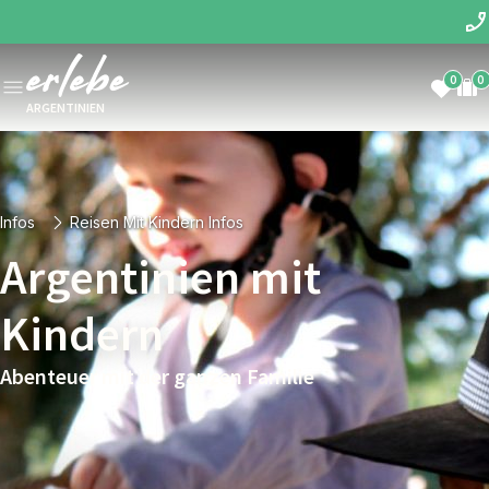
0
0
ARGENTINIEN
Infos
Reisen Mit Kindern Infos
Argentinien mit
Kindern
Abenteuer mit der ganzen Familie