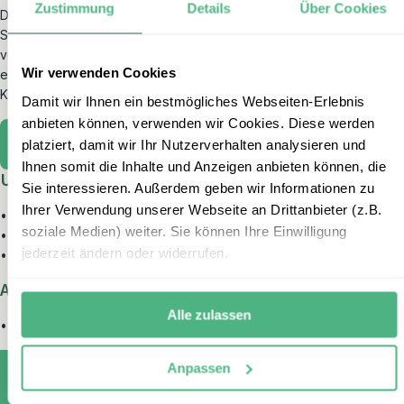
Zustimmung
Details
Über Cookies
Das Team von erlebe-familienreisen besteht aus reisebegeisterten
Spezialisten, die größtenteils selbst Eltern sind und die Bedürfnisse
von Familien auf Reisen bestens kennen. Sie beraten mit ihrer
Wir verwenden Cookies
eigenen Ländererfahrung und empfehlen Ihnen Highlights für
Kinder vom Baby bis zum Teenager.
Damit wir Ihnen ein bestmögliches Webseiten-Erlebnis
anbieten können, verwenden wir Cookies. Diese werden
Weitere Familienreisen-Länder
platziert, damit wir Ihr Nutzerverhalten analysieren und
Ihnen somit die Inhalte und Anzeigen anbieten können, die
Unsere beliebtesten Rundreisen in Argentinien:
Sie interessieren. Außerdem geben wir Informationen zu
Ihrer Verwendung unserer Webseite an Drittanbieter (z.B.
•
Argentinien Highlights in 2 Wochen erleben
soziale Medien) weiter. Sie können Ihre Einwilligung
•
3 Wochen Argentinien: Natur, Kultur & Abenteuer
jederzeit ändern oder widerrufen.
•
Patagonien Rundreise: Unterwegs am Ende der Welt
Argentinien mit Kindern entdecken:
Alle zulassen
•
Argentinien mit Kindern entdecken
Anpassen