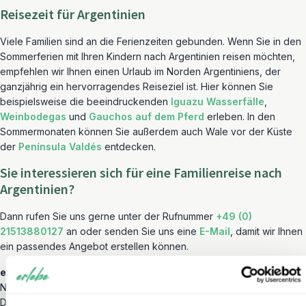
Reisezeit für Argentinien
Viele Familien sind an die Ferienzeiten gebunden. Wenn Sie in den
Sommerferien mit Ihren Kindern nach Argentinien reisen möchten,
empfehlen wir Ihnen einen Urlaub im Norden Argentiniens, der
ganzjährig ein hervorragendes Reiseziel ist. Hier können Sie
beispielsweise die beeindruckenden
Iguazu Wasserfälle
,
Weinbodegas
und
Gauchos auf dem Pferd
erleben. In den
Sommermonaten können Sie außerdem auch Wale vor der Küste
der
Península Valdés
entdecken.
Sie interessieren sich für eine Familienreise nach
Argentinien?
Dann rufen Sie uns gerne unter der Rufnummer
+49 (0)
21513880127
an oder senden Sie uns eine
E-Mail
, damit wir Ihnen
ein passendes Angebot erstellen können.
erlebe-familienreisen: Gemeinsam die Welt entdecken
Neben Argentinien bieten wir noch viele andere familienfreundliche
Destinationen an – diese finden Sie unter
erlebe-familienreisen
.