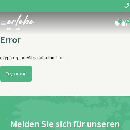
0
0
BHUTAN
Error
e.type.replaceAll is not a function
Try again
Melden Sie sich für unseren