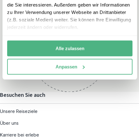
die Sie interessieren. Außerdem geben wir Informationen
zu Ihrer Verwendung unserer Webseite an Drittanbieter
(z.B. soziale Medien) weiter. Sie können Ihre Einwilligung
jederzeit ändern oder widerrufen.
Öffnungszeiten
Montag – Freitag:
Alle zulassen
08:00 – 19:00
und nach individueller
Anpassen
Terminvereinbarung
Besuchen Sie auch
Unsere Reiseziele
Über uns
Karriere bei erlebe