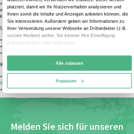
von Familien auf Reisen bestens kennen. Sie beraten mit ihrer
platziert, damit wir Ihr Nutzerverhalten analysieren und
eigenen Ländererfahrung und empfehlen Ihnen Highlights für
Ihnen somit die Inhalte und Anzeigen anbieten können, die
Kinder vom Baby bis zum Teenager.
Sie interessieren. Außerdem geben wir Informationen zu
Unsere beliebtesten Rundreisen in Bhutan:
Ihrer Verwendung unserer Webseite an Drittanbieter (z.B.
soziale Medien) weiter. Sie können Ihre Einwilligung
•
Quer durch Bhutan in den unentdeckten Osten
jederzeit ändern oder widerrufen.
•
Bhutan in Kürze: Leuchtende Dzongs & das Tigernest
•
Bhutan Trekking im Anblick des Himalayas
Alle zulassen
Kombinieren Sie Bhutan mit Indien & Nepal:
•
Bhutan und Indien: Vom heiligen Ganges zu bunten
Anpassen
Gebetsflaggen
•
Bhutan und Nepal: Vom Tigernest zur Dschungelsafari
Melden Sie sich für unseren