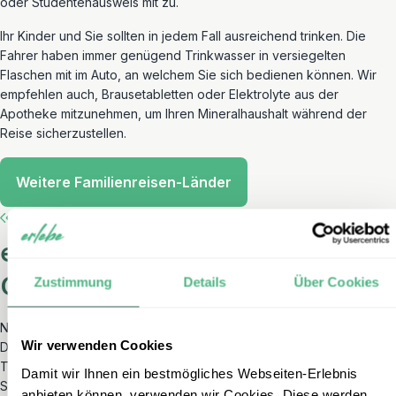
oder Studentenausweis mit zu.
Ihr Kinder und Sie sollten in jedem Fall ausreichend trinken. Die
Fahrer haben immer genügend Trinkwasser in versiegelten
Flaschen mit im Auto, an welchem Sie sich bedienen können. Wir
empfehlen auch, Brausetabletten oder Elektrolyte aus der
Apotheke mitzunehmen, um Ihren Mineralhaushalt während der
Reise sicherzustellen.
Weitere Familienreisen-Länder
erlebe Familienreisen:
Gemeinsam die Welt entdecken!
Zustimmung
Details
Über Cookies
Neben Bhutan bieten wir noch viele andere familienfreundliche
Wir verwenden Cookies
Destinationen an – diese finden Sie unter erlebe-familienreisen. Das
Team von erlebe-familienreisen besteht aus reisebegeisterten
Damit wir Ihnen ein bestmögliches Webseiten-Erlebnis
Spezialisten, die größtenteils selbst Eltern sind und die Bedürfnisse
anbieten können, verwenden wir Cookies. Diese werden