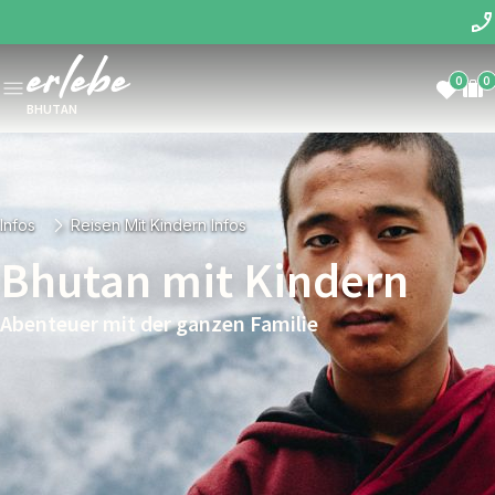
0
0
BHUTAN
Infos
Reisen Mit Kindern Infos
Bhutan mit Kindern
Abenteuer mit der ganzen Familie