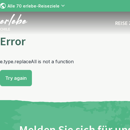
Alle 70 erlebe-Reiseziele
REISE
CHILE
Error
e.type.replaceAll is not a function
Try again