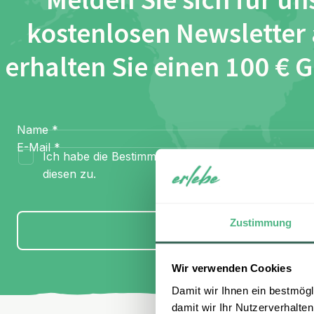
Melden Sie sich für un
kostenlosen Newsletter
erhalten Sie einen 100 € 
Name
*
E-Mail
*
Ich habe die Bestimmungen zum
Datenschutz
gel
diesen zu.
Zustimmung
Anmelden
Wir verwenden Cookies
Damit wir Ihnen ein bestmögl
damit wir Ihr Nutzerverhalten