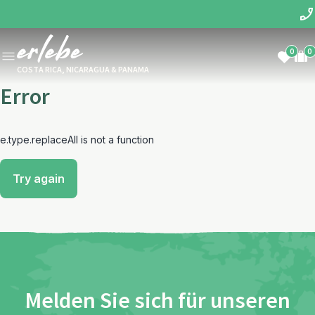
0
0
COSTA RICA, NICARAGUA & PANAMA
Error
e.type.replaceAll is not a function
Try again
Melden Sie sich für unseren