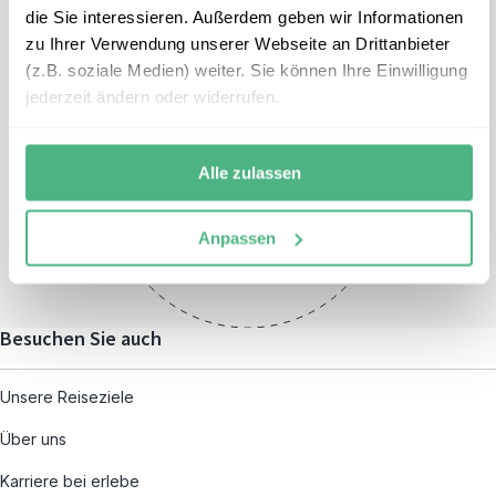
die Sie interessieren. Außerdem geben wir Informationen
zu Ihrer Verwendung unserer Webseite an Drittanbieter
(z.B. soziale Medien) weiter. Sie können Ihre Einwilligung
jederzeit ändern oder widerrufen.
Öffnungszeiten
Montag – Freitag:
Alle zulassen
08:00 – 19:00
und nach individueller
Anpassen
Terminvereinbarung
Besuchen Sie auch
Unsere Reiseziele
Über uns
Karriere bei erlebe