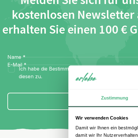
Melden Sie sich für un
kostenlosen Newsletter
erhalten Sie einen 100 € 
Name
*
E-Mail
*
Ich habe die Bestimmungen zum
Datenschutz
gel
diesen zu.
Zustimmung
Anmelden
Wir verwenden Cookies
Damit wir Ihnen ein bestmögl
damit wir Ihr Nutzerverhalten