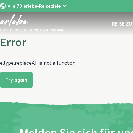
Alle 70 erlebe-Reiseziele
REISE Z
COSTA RICA, NICARAGUA & PANAMA
Error
e.type.replaceAll is not a function
Try again