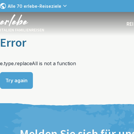
Alle 70 erlebe-Reiseziele
RE
ITALIEN FAMILIENREISEN
Error
e.type.replaceAll is not a function
Try again