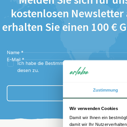
Melden Sie sich für un
kostenlosen Newsletter
erhalten Sie einen 100 € 
Name
*
E-Mail
*
Ich habe die Bestimmungen zum
Datenschutz
gel
diesen zu.
Zustimmung
Anmelden
Wir verwenden Cookies
Damit wir Ihnen ein bestmögl
damit wir Ihr Nutzerverhalten