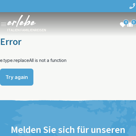
0
0
ITALIEN FAMILIENREISEN
Error
e.type.replaceAll is not a function
Try again
Melden Sie sich für unseren