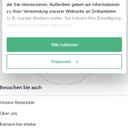
die Sie interessieren. Außerdem geben wir Informationen
zu Ihrer Verwendung unserer Webseite an Drittanbieter
(z.B. soziale Medien) weiter. Sie können Ihre Einwilligung
jederzeit ändern oder widerrufen.
Öffnungszeiten
Montag – Freitag:
Alle zulassen
08:00 – 19:00
und nach individueller
Anpassen
Terminvereinbarung
Besuchen Sie auch
Unsere Reiseziele
Über uns
Karriere bei erlebe