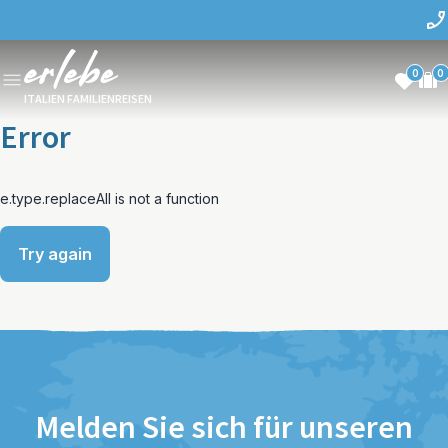
0
0
ITALIEN FAMILIENREISEN
Error
e.type.replaceAll is not a function
Try again
Melden Sie sich für unseren