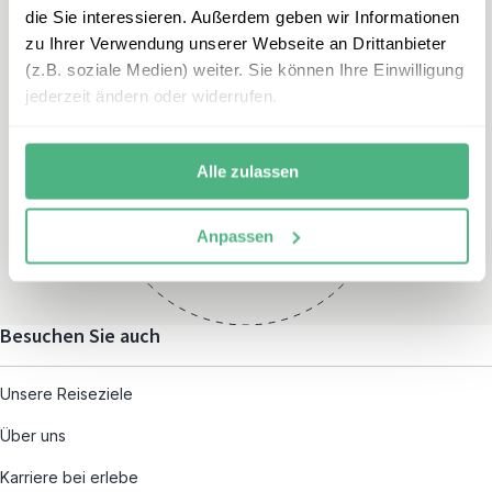
die Sie interessieren. Außerdem geben wir Informationen
zu Ihrer Verwendung unserer Webseite an Drittanbieter
(z.B. soziale Medien) weiter. Sie können Ihre Einwilligung
jederzeit ändern oder widerrufen.
Öffnungszeiten
Montag – Freitag:
Alle zulassen
08:00 – 19:00
und nach individueller
Anpassen
Terminvereinbarung
Besuchen Sie auch
Unsere Reiseziele
Über uns
Karriere bei erlebe