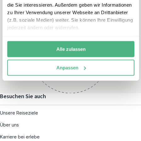
die Sie interessieren. Außerdem geben wir Informationen
zu Ihrer Verwendung unserer Webseite an Drittanbieter
(z.B. soziale Medien) weiter. Sie können Ihre Einwilligung
jederzeit ändern oder widerrufen.
Öffnungszeiten
Montag – Freitag:
Alle zulassen
08:00 – 19:00
und nach individueller
Anpassen
Terminvereinbarung
Besuchen Sie auch
Unsere Reiseziele
Über uns
Karriere bei erlebe