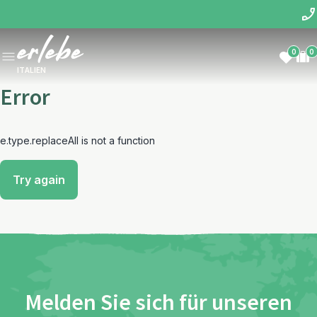
0
0
ITALIEN
Error
e.type.replaceAll is not a function
Try again
Melden Sie sich für unseren