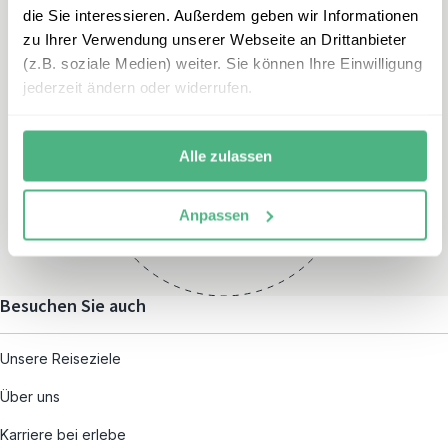
die Sie interessieren. Außerdem geben wir Informationen
zu Ihrer Verwendung unserer Webseite an Drittanbieter
(z.B. soziale Medien) weiter. Sie können Ihre Einwilligung
jederzeit ändern oder widerrufen.
Öffnungszeiten
Montag – Freitag:
Alle zulassen
08:00 – 19:00
und nach individueller
Anpassen
Terminvereinbarung
Besuchen Sie auch
Unsere Reiseziele
Über uns
Karriere bei erlebe