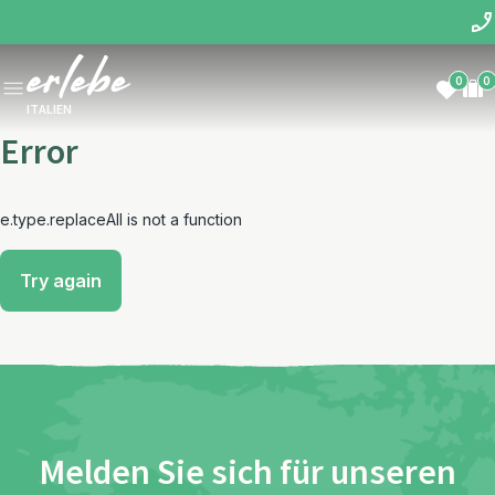
0
0
ITALIEN
Error
e.type.replaceAll is not a function
Try again
Melden Sie sich für unseren