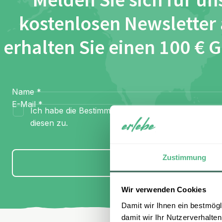
Melden Sie sich für un
kostenlosen Newsletter
erhalten Sie einen 100 € 
Name
*
E-Mail
*
Ich habe die Bestimmungen zum
Datenschutz
gel
diesen zu.
Zustimmung
Anmelden
Wir verwenden Cookies
Damit wir Ihnen ein bestmögl
damit wir Ihr Nutzerverhalten