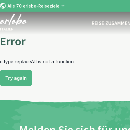
Alle 70 erlebe-Reiseziele
REISE ZUSAMME
ITALIEN
Error
e.type.replaceAll is not a function
Try again