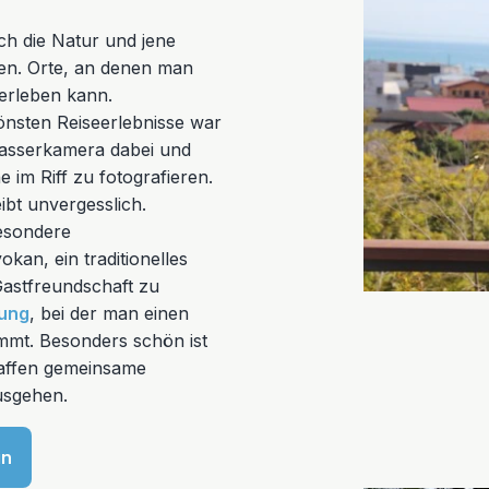
ch die Natur und jene
gen. Orte, an denen man
erleben kann.
önsten Reiseerlebnisse war
wasserkamera dabei und
 im Riff zu fotografieren.
bt unvergesslich.
esondere
an, ein traditionelles
astfreundschaft zu
ung
, bei der man einen
ommt. Besonders schön ist
chaffen gemeinsame
usgehen.
in