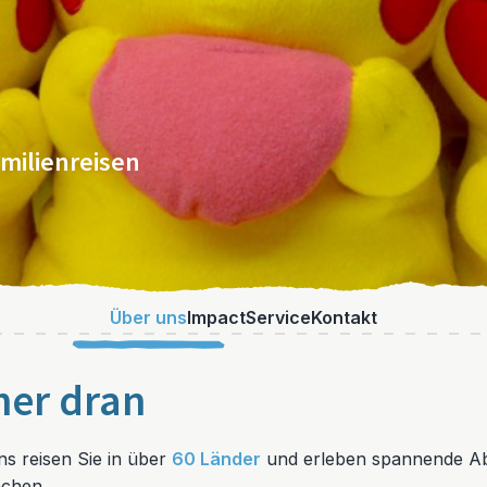
amilienreisen
Über uns
Impact
Service
Kontakt
her dran
uns reisen Sie in über
60 Länder
und erleben spannende Ab
achen.