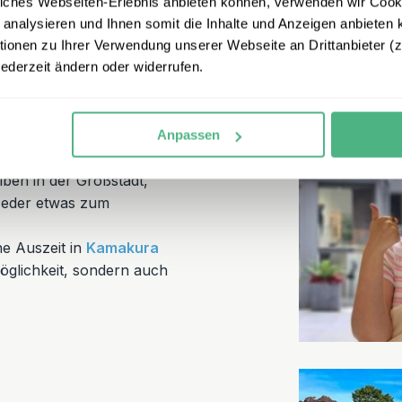
iches Webseiten-Erlebnis anbieten können, verwenden wir Cooki
 analysieren und Ihnen somit die Inhalte und Anzeigen anbieten k
onen zu Ihrer Verwendung unserer Webseite an Drittanbieter (z.
ki
jederzeit ändern oder widerrufen.
die Ortschaft zu Fuß
Anpassen
iben in der Großstadt,
 Jeder etwas zum
e Auszeit in
Kamakura
möglichkeit, sondern auch