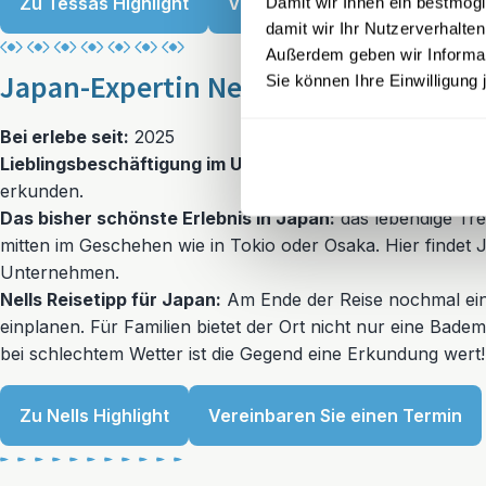
Zu Tessas Highlight
Vereinbaren Sie einen Termin
Damit wir Ihnen ein bestmögl
damit wir Ihr Nutzerverhalten
Außerdem geben wir Informati
Japan-Expertin Nell-Marie Pieczkows
Sie können Ihre Einwilligung 
Bei erlebe seit:
2025
Lieblingsbeschäftigung im Urlaub:
Landestypisch Essen & 
erkunden.
Das bisher schönste Erlebnis in Japan:
das lebendige Tre
mitten im Geschehen wie in Tokio oder Osaka. Hier findet
Unternehmen.
Nells Reisetipp für Japan:
Am Ende der Reise nochmal ein
einplanen. Für Familien bietet der Ort nicht nur eine Bade
bei schlechtem Wetter ist die Gegend eine Erkundung wert!
Zu Nells Highlight
Vereinbaren Sie einen Termin