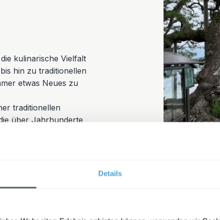
ie kulinarische Vielfalt
s hin zu traditionellen
immer etwas Neues zu
r traditionellen
die über Jahrhunderte
ckt und einen besonderen
 in
Tokio
. Von hier aus kann
en bestaunen und den
Details
ßen – besonders bei
 und Erwachsene.