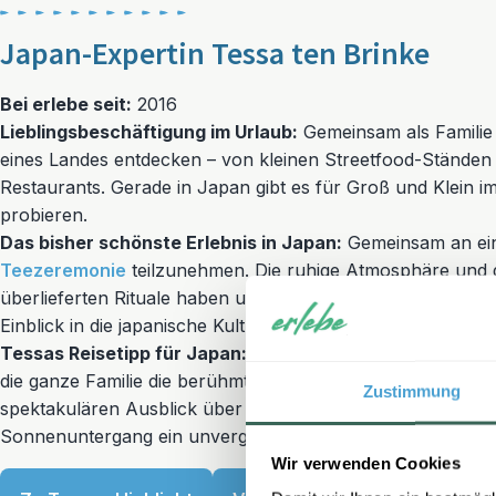
Japan-Expertin Tessa ten Brinke
Bei erlebe seit:
2016
Lieblingsbeschäftigung im Urlaub:
Gemeinsam als Familie d
eines Landes entdecken – von kleinen Streetfood-Ständen bi
Restaurants. Gerade in Japan gibt es für Groß und Klein 
probieren.
Das bisher schönste Erlebnis in Japan:
Gemeinsam an eine
Teezeremonie
teilzunehmen. Die ruhige Atmosphäre und 
überlieferten Rituale haben uns als Familie sehr beeindru
Einblick in die japanische Kultur gegeben.
Tessas Reisetipp für Japan:
Ein Besuch des Shibuya Sky
die ganze Familie die berühmte Shibuya-Kreuzung von ob
Zustimmung
spektakulären Ausblick über die Millionenmetropole genie
Sonnenuntergang ein unvergessliches Erlebnis für Kinder
Wir verwenden Cookies