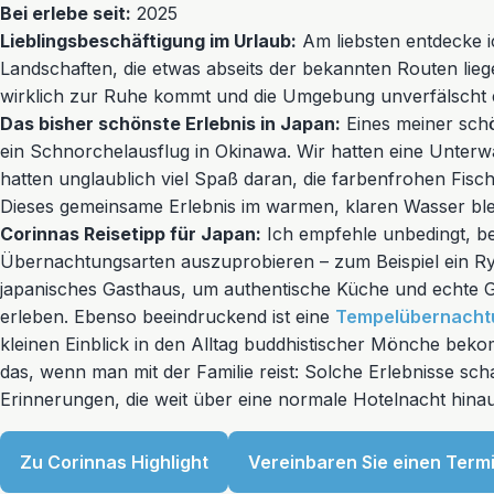
Bei erlebe seit:
2025
Lieblingsbeschäftigung im Urlaub:
Am liebsten entdecke i
Landschaften, die etwas abseits der bekannten Routen lie
wirklich zur Ruhe kommt und die Umgebung unverfälscht 
Das bisher schönste Erlebnis in Japan:
Eines meiner sch
ein Schnorchelausflug in Okinawa. Wir hatten eine Unter
hatten unglaublich viel Spaß daran, die farbenfrohen Fische
Dieses gemeinsame Erlebnis im warmen, klaren Wasser blei
Corinnas Reisetipp für Japan:
Ich empfehle unbedingt, b
Übernachtungsarten auszuprobieren – zum Beispiel ein Ryok
japanisches Gasthaus, um authentische Küche und echte G
erleben. Ebenso beeindruckend ist eine
Tempelübernacht
kleinen Einblick in den Alltag buddhistischer Mönche bek
das, wenn man mit der Familie reist: Solche Erlebnisse s
Erinnerungen, die weit über eine normale Hotelnacht hina
Zu Corinnas Highlight
Vereinbaren Sie einen Term