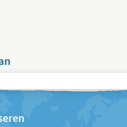
 an
seren