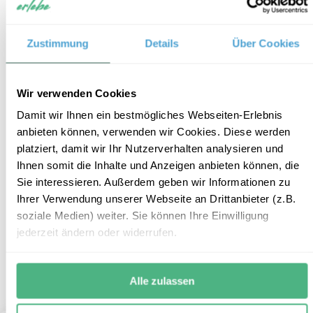
Zustimmung
Details
Über Cookies
Wir verwenden Cookies
Tempel-Stay in Koyasan
11
Damit wir Ihnen ein bestmögliches Webseiten-Erlebnis
anbieten können, verwenden wir Cookies. Diese werden
platziert, damit wir Ihr Nutzerverhalten analysieren und
Reiseform:
Individualbaustein
Ihnen somit die Inhalte und Anzeigen anbieten können, die
Reisedauer:
2 Tage/ 1 Nacht
Sie interessieren. Außerdem geben wir Informationen zu
Reiseroute:
Koyasan
Ihrer Verwendung unserer Webseite an Drittanbieter (z.B.
Reisepreis:
ab € 398,- pro Erwachsenem
soziale Medien) weiter. Sie können Ihre Einwilligung
ab € 295,- pro Kind
jederzeit ändern oder widerrufen.
Mehr Informationen
+
ZUM REISEBAUSTEIN
Alle zulassen