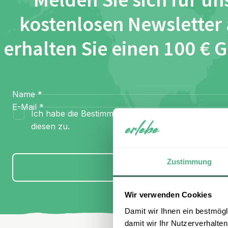
Melden Sie sich für un
kostenlosen Newsletter
erhalten Sie einen 100 € 
Name
*
E-Mail
*
Ich habe die Bestimmungen zum
Datenschutz
gel
diesen zu.
Zustimmung
Anmelden
Wir verwenden Cookies
Damit wir Ihnen ein bestmögl
damit wir Ihr Nutzerverhalten