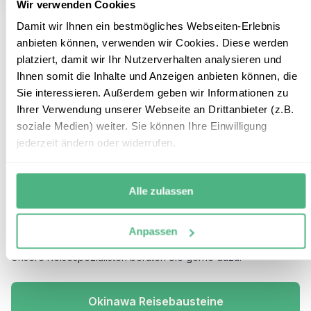
Wir verwenden Cookies
4
Reisebausteine
Damit wir Ihnen ein bestmögliches Webseiten-Erlebnis
anbieten können, verwenden wir Cookies. Diese werden
Okinawa - Japans tropische
platziert, damit wir Ihr Nutzerverhalten analysieren und
Ihnen somit die Inhalte und Anzeigen anbieten können, die
Inseln
Sie interessieren. Außerdem geben wir Informationen zu
Okinawa Hauptinsel – Ishigaki
Ihrer Verwendung unserer Webseite an Drittanbieter (z.B.
soziale Medien) weiter. Sie können Ihre Einwilligung
Gönnen Sie sich zum Ende Ihrer Japanreise ein paar Tage auf
jederzeit ändern oder widerrufen.
einer der
Inseln im Okinawa Archipel
und erleben Sie hier
eine neue Seite Japans. Mit einem Cocktail in der Hand und
den Füßen im Sand fällt das
Entspannen
ganz leicht. Und wer
Alle zulassen
noch nicht genug von Abenteuern hat, kann bei einer
Schnorcheltour
die Unterwasserwelt oder bei eine Kajaktour
die Mangrovenwälder entdecken. Unsere Okinawa Bausteine
Anpassen
lassen sich mit jeder unserer Japan Rundreisen kombinieren.
Unsere Reisespezialisten beraten Sie gerne dazu.
Okinawa Reisebausteine