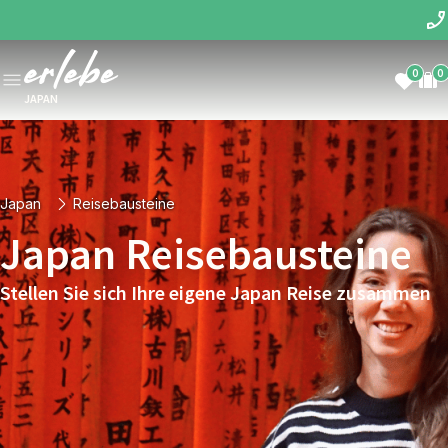
0
0
JAPAN
Japan
Reisebausteine
Japan Reisebausteine
Stellen Sie sich Ihre eigene Japan Reise zusammen