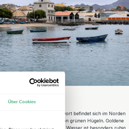
ntiago)
Über Cookies
uhiger
ist die Insel Santigao. Dort befindet sich im Norden
, geschützte Bucht umgeben von grünen Hügeln. Goldene
Fische erwarten Sie hier. Das Wasser ist besonders ruhig