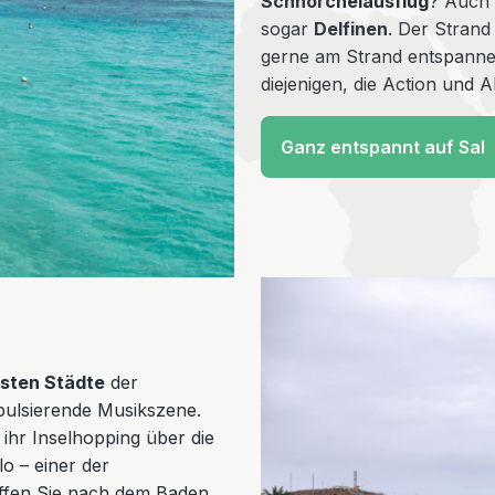
Schnorchelausflug
? Auch 
sogar
Delfinen
. Der Strand
gerne am Strand entspanne
diejenigen, die Action und 
Ganz entspannt auf Sal
gsten Städte
der
 pulsierende Musikszene.
 ihr Inselhopping über die
lo – einer der
effen Sie nach dem Baden