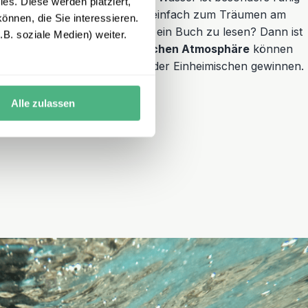
es. Diese werden platziert,
wimmen, Schnorcheln
oder einfach zum Träumen am
önnen, die Sie interessieren.
nommen, während Ihrer Reise ein Buch zu lesen? Dann ist
B. soziale Medien) weiter.
lätzchen dafür. In einer
dörflichen Atmosphäre
können
n und Einblicke in den Alltag der Einheimischen gewinnen.
Alle zulassen