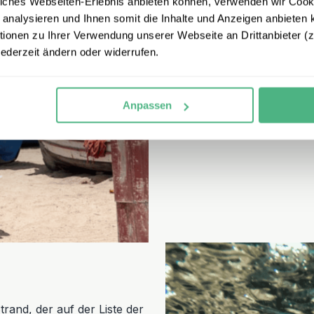
iches Webseiten-Erlebnis anbieten können, verwenden wir Cooki
und ideal geeignet zum
Sch
 analysieren und Ihnen somit die Inhalte und Anzeigen anbieten k
Ufer. Sie haben sich vorge
onen zu Ihrer Verwendung unserer Webseite an Drittanbieter (z.
dieser Strand das richtige P
jederzeit ändern oder widerrufen.
Sie Fischerboote beobachte
Anpassen
Tropisches Tarrafal
rand, der auf der Liste der