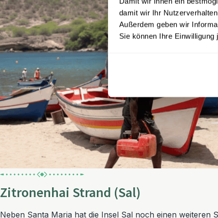
Damit wir Ihnen ein bestmögl
damit wir Ihr Nutzerverhalten
Außerdem geben wir Informati
Sie können Ihre Einwilligung 
Zitronenhai Strand (Sal)
Neben Santa Maria hat die Insel Sal noch einen weiteren St