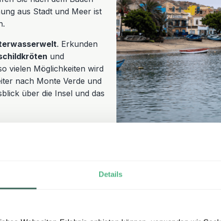
hung aus Stadt und Meer ist
n.
terwasserwelt
. Erkunden
childkröten
und
o vielen Möglichkeiten wird
iter nach Monte Verde und
lick über die Insel und das
Tarrafal (Insel Sa
Details
Weniger belebt und etwas
r
Tarrafal – eine malerische
Strände, Palmen und bunte 