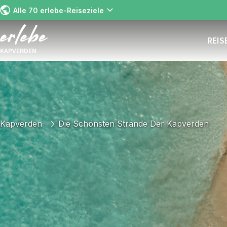
Alle 70 erlebe-Reiseziele
REIS
KAPVERDEN
Kapverden
Die Schönsten Strände Der Kapverden