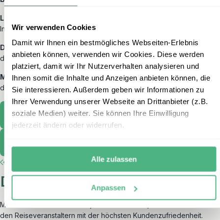
Lieblingsbeschäftigung im Urlaub:
Sonnenuntergänge auf der
Wir verwenden Cookies
Insel Sal genießen.
Damit wir Ihnen ein bestmögliches Webseiten-Erlebnis
Das bisher schönste Erlebnis auf den Kapverden:
Selbst mit
anbieten können, verwenden wir Cookies. Diese werden
dem Mietwagen die Insel Santiago erkunden.
platziert, damit wir Ihr Nutzerverhalten analysieren und
Melanies Reisetipp für die Kapverden:
Die kleinen Zitronenhaie,
Ihnen somit die Inhalte und Anzeigen anbieten können, die
die um meine Füße drumherum geschwommen sind.
Sie interessieren. Außerdem geben wir Informationen zu
Ihrer Verwendung unserer Webseite an Drittanbieter (z.B.
soziale Medien) weiter. Sie können Ihre Einwilligung
Zu Melanies Highlight
jederzeit ändern oder widerrufen.
Vereinbaren Sie einen Termin
Alle zulassen
Das sagen unsere Gäste
Anpassen
Mit einem TrustScore
von 4,8 von 5
auf Trustpilot zählt erlebe zu
den Reiseveranstaltern mit der höchsten Kundenzufriedenheit.