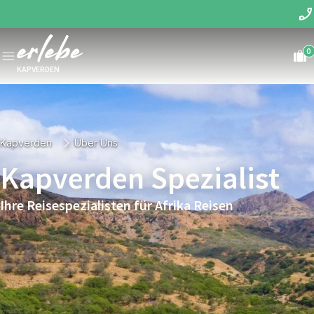
0
KAPVERDEN
Kapverden
Über Uns
Kapverden Spezialist
Ihre Reisespezialisten für Afrika Reisen