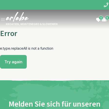
0
0
KROATIEN, MONTENEGRO & SLOWENIEN
Error
e.type.replaceAll is not a function
Try again
Melden Sie sich für unseren