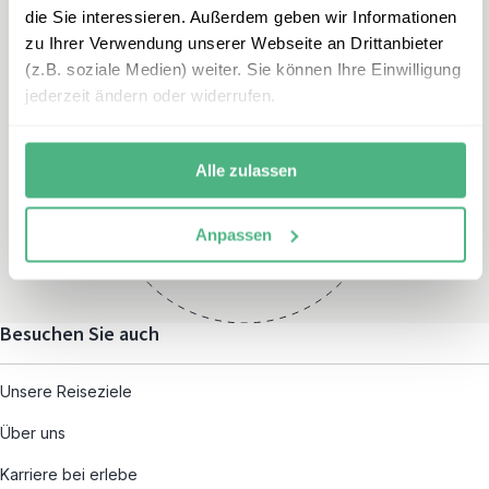
die Sie interessieren. Außerdem geben wir Informationen
zu Ihrer Verwendung unserer Webseite an Drittanbieter
(z.B. soziale Medien) weiter. Sie können Ihre Einwilligung
jederzeit ändern oder widerrufen.
Öffnungszeiten
Montag – Freitag:
Alle zulassen
08:00 – 19:00
und nach individueller
Anpassen
Terminvereinbarung
Besuchen Sie auch
Unsere Reiseziele
Über uns
Karriere bei erlebe