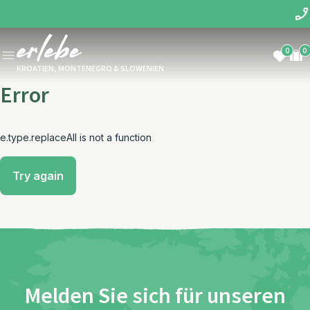
0
0
KROATIEN, MONTENEGRO & SLOWENIEN
Error
e.type.replaceAll is not a function
Try again
Melden Sie sich für unseren