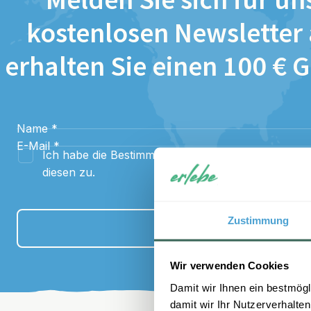
Melden Sie sich für un
kostenlosen Newsletter
erhalten Sie einen 100 € 
Name
*
E-Mail
*
Ich habe die Bestimmungen zum
Datenschutz
gel
diesen zu.
Zustimmung
Anmelden
Wir verwenden Cookies
Damit wir Ihnen ein bestmögl
damit wir Ihr Nutzerverhalten