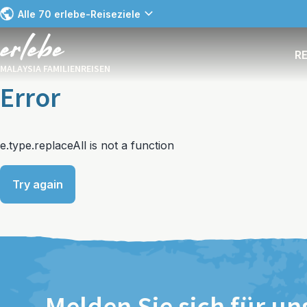
Alle 70 erlebe-Reiseziele
R
MALAYSIA FAMILIENREISEN
Error
e.type.replaceAll is not a function
Try again