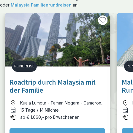
oder
Malaysia Familienrundreisen
an.
RUNDREISE
RU
Roadtrip durch Malaysia mit
Mal
der Familie
Run
Kuala Lumpur - Taman Negara - Cameron
Highlands - Penang - Langkawi
15 Tage / 14 Nächte
ab € 1.660,- pro Erwachsenen