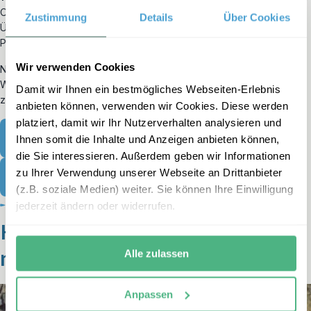
Ort. Deshalb stellt sich erlebe regelmäßig einer neutralen
Zustimmung
Details
Über Cookies
Überprüfung der Nachhaltigkeit unserer Reisen und internen
Prozesse durch Travelife.
Wir verwenden Cookies
Nehmen Sie gerne telefonisch oder per E-Mail Kontakt mit uns auf.
Wir freuen uns, Ihren Malaysia Familienurlaub gemeinsam mit Ihnen
Damit wir Ihnen ein bestmögliches Webseiten-Erlebnis
zu planen!
anbieten können, verwenden wir Cookies. Diese werden
platziert, damit wir Ihr Nutzerverhalten analysieren und
Termin vereinbaren
Ihnen somit die Inhalte und Anzeigen anbieten können,
die Sie interessieren. Außerdem geben wir Informationen
zu Ihrer Verwendung unserer Webseite an Drittanbieter
Kontakt aufnehmen
(z.B. soziale Medien) weiter. Sie können Ihre Einwilligung
jederzeit ändern oder widerrufen.
Highlights während Ihrer Reise
nach Malaysia mit Kindern
Alle zulassen
Anpassen