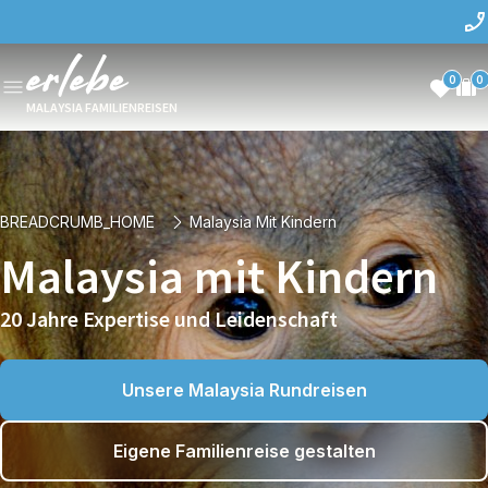
0
0
MALAYSIA FAMILIENREISEN
BREADCRUMB_HOME
Malaysia Mit Kindern
Malaysia mit Kindern
20 Jahre Expertise und Leidenschaft
Unsere Malaysia Rundreisen
Eigene Familienreise gestalten