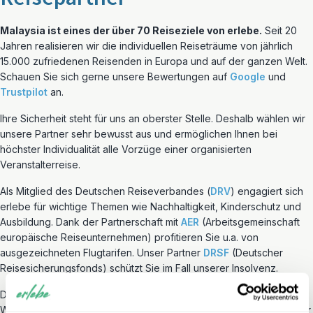
Malaysia ist eines der über 70 Reiseziele von erlebe.
Seit 20
Jahren realisieren wir die individuellen Reiseträume von jährlich
15.000 zufriedenen Reisenden in Europa und auf der ganzen Welt.
Schauen Sie sich gerne unsere Bewertungen auf
Google
und
Trustpilot
an.
Ihre Sicherheit steht für uns an oberster Stelle. Deshalb wählen wir
unsere Partner sehr bewusst aus und ermöglichen Ihnen bei
höchster Individualität alle Vorzüge einer organisierten
Veranstalterreise.
Als Mitglied des Deutschen Reiseverbandes (
DRV
) engagiert sich
erlebe für wichtige Themen wie Nachhaltigkeit, Kinderschutz und
Ausbildung. Dank der Partnerschaft mit
AER
(Arbeitsgemeinschaft
europäische Reiseunternehmen) profitieren Sie u.a. von
ausgezeichneten Flugtarifen. Unser Partner
DRSF
(Deutscher
Reisesicherungsfonds) schützt Sie im Fall unserer Insolvenz.
Darüber hinaus möchten wir mit unseren Reisen eine positive
Wirkung erzielen – für Reisende selbst sowie für die Menschen vor