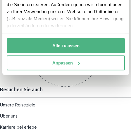
die Sie interessieren. Außerdem geben wir Informationen
zu Ihrer Verwendung unserer Webseite an Drittanbieter
(z.B. soziale Medien) weiter. Sie können Ihre Einwilligung
jederzeit ändern oder widerrufen.
Öffnungszeiten
Montag – Freitag:
Alle zulassen
08:00 – 19:00
und nach individueller
Anpassen
Terminvereinbarung
Besuchen Sie auch
Unsere Reiseziele
Über uns
Karriere bei erlebe