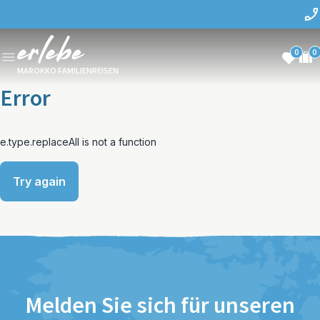
0
0
MAROKKO FAMILIENREISEN
Error
e.type.replaceAll is not a function
Try again
Melden Sie sich für unseren