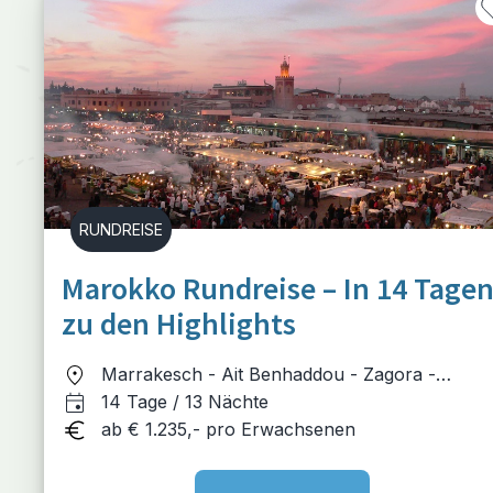
RUNDREISE
Marokko Rundreise – In 14 Tage
zu den Highlights
Marrakesch - Ait Benhaddou - Zagora -
M'Hamid - Taroudant - Essaouira - Marrakesc
14 Tage / 13 Nächte
ab € 1.235,- pro Erwachsenen