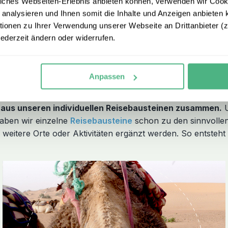
iches Webseiten-Erlebnis anbieten können, verwenden wir Cooki
core von 4,8 gehören wir zu den bestbewerteten Reiseveranstalt
 analysieren und Ihnen somit die Inhalte und Anzeigen anbieten k
 sind – deshalb schenken wir Ihnen unsere Flex Option im Wert vo
onen zu Ihrer Verwendung unserer Webseite an Drittanbieter (z.
jederzeit ändern oder widerrufen.
o Familienreisen
Anpassen
o aus unseren individuellen Reisebausteinen zusammen.
U
aben wir einzelne
Reisebausteine
schon zu den sinnvollen
weitere Orte oder Aktivitäten ergänzt werden. So entsteht