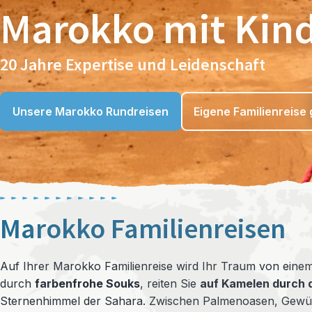
Marokko mit Kin
20 Jahre Expertise und Leidenschaft
Unsere Marokko Rundreisen
Eigene Familienreise 
Marokko Familienreisen
Auf Ihrer Marokko Familienreise wird Ihr Traum von eine
durch
farbenfrohe Souks
, reiten Sie
auf Kamelen durch 
Sternenhimmel der Sahara. Zwischen Palmenoasen, Gewürz