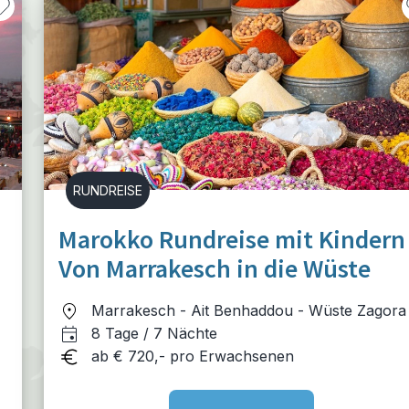
RUNDREISE
n
Marokko Rundreise mit Kindern
Von Marrakesch in die Wüste
Marrakesch - Ait Benhaddou - Wüste Zagora
h
Ouarzazate - Lalla Takerkoust
8 Tage / 7 Nächte
ab € 720,- pro Erwachsenen