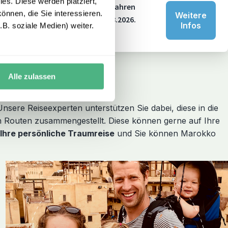
es. Diese werden platziert,
ern in Deutschland. Mit über 20 Jahren
önnen, die Sie interessieren.
Weitere
n 250 € bei Buchung bis zum 31.08.2026.
Infos
B. soziale Medien) weiter.
Alle zulassen
nsere Reiseexperten unterstützen Sie dabei, diese in die
 Routen zusammengestellt. Diese können gerne auf Ihre
Ihre persönliche Traumreise
und Sie können Marokko