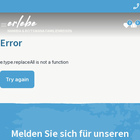
0
0
NAMIBIA & BOTSWANA FAMILIENREISEN
Error
e.type.replaceAll is not a function
Try again
Melden Sie sich für unseren