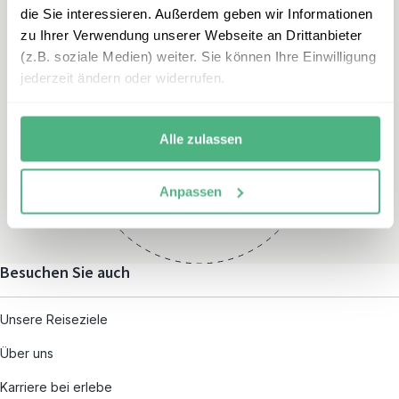
die Sie interessieren. Außerdem geben wir Informationen
zu Ihrer Verwendung unserer Webseite an Drittanbieter
(z.B. soziale Medien) weiter. Sie können Ihre Einwilligung
jederzeit ändern oder widerrufen.
Öffnungszeiten
Montag – Freitag:
Alle zulassen
08:00 – 19:00
und nach individueller
Anpassen
Terminvereinbarung
Besuchen Sie auch
Unsere Reiseziele
Über uns
Karriere bei erlebe