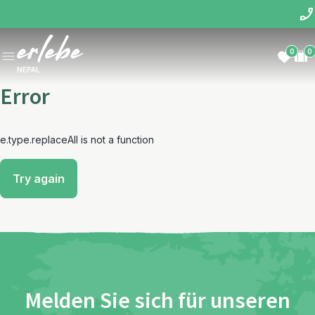
0
0
NEPAL
Error
e.type.replaceAll is not a function
Try again
Melden Sie sich für unseren