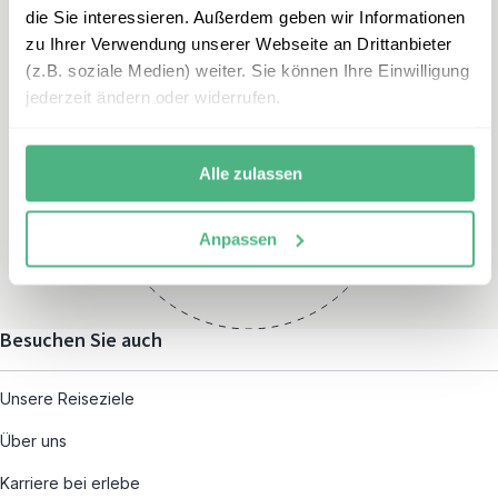
die Sie interessieren. Außerdem geben wir Informationen
zu Ihrer Verwendung unserer Webseite an Drittanbieter
(z.B. soziale Medien) weiter. Sie können Ihre Einwilligung
jederzeit ändern oder widerrufen.
Öffnungszeiten
Montag – Freitag:
Alle zulassen
08:00 – 19:00
und nach individueller
Anpassen
Terminvereinbarung
Besuchen Sie auch
Unsere Reiseziele
Über uns
Karriere bei erlebe