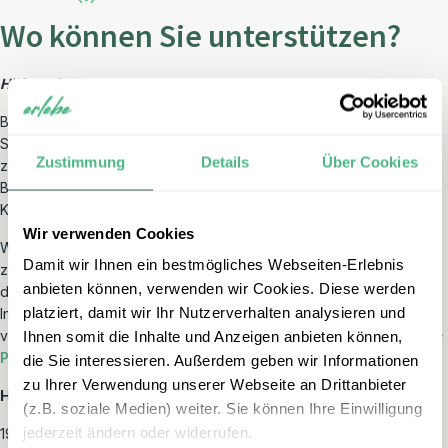
Wo können Sie unterstützen?
Hilfsprojekt:
Bei der Buchung können Sie selbst entscheiden, ob Sie das NEW
SADLE-Projekt unterstützen möchten. Als Spendenbetrag sind
Zustimmung
Details
Über Cookies
zunächst
12 Euro pro Buchung
vorgesehen. Sie können diesen
Betrag ändern, indem Sie die gewünschte Spendenhöhe im
Kommentarfeld des Buchungsformulars angeben.
Wir verwenden Cookies
Wir leiten den von Ihnen gewählten Betrag ohne Abzug gesammelt
Damit wir Ihnen ein bestmögliches Webseiten-Erlebnis
zu Beginn des folgenden Jahres an Nepra e. V. zur Unterstützung
anbieten können, verwenden wir Cookies. Diese werden
des NEW SADLE-Projekts in Kathmandu weiter. Weitere
platziert, damit wir Ihr Nutzerverhalten analysieren und
Informationen über die Organisation, ihre Projekte und die Arbeit
vor Ort finden Sie auf der Webseite von NEW SADLE:
NEW SADLE-
Ihnen somit die Inhalte und Anzeigen anbieten können,
Projekt
.
die Sie interessieren. Außerdem geben wir Informationen
zu Ihrer Verwendung unserer Webseite an Drittanbieter
Hilfsprojekt
Nepal NEW SADLE-Projekt
:
(z.B. soziale Medien) weiter. Sie können Ihre Einwilligung
jederzeit ändern oder widerrufen.
1989 errichtete Nepra e. V. in Nepal eine kleine Leprastation, die