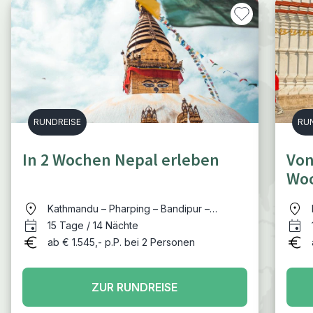
RUNDREISE
RU
In 2 Wochen Nepal erleben
Von
Woc
Kathmandu – Pharping – Bandipur –
Pokhara – Chitwan Nationalpark –
15 Tage / 14 Nächte
Kathmandu
ab € 1.545,- p.P. bei 2 Personen
ZUR RUNDREISE