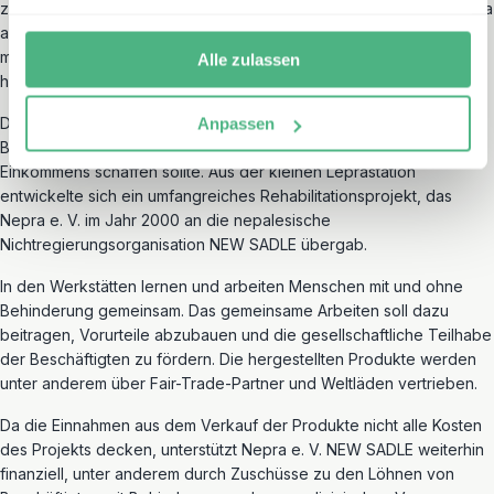
zunächst auf die medizinische Versorgung von Menschen mit Lepra
ausgerichtet war. Es wurde jedoch schnell deutlich, dass die
medizinische Versorgung allein nicht ausreichte, da Betroffene
Alle zulassen
häufig auch gesellschaftlicher Ausgrenzung ausgesetzt waren.
Daher wurde eine erste Werkstatt eingerichtet, die
Anpassen
Beschäftigungsmöglichkeiten und die Möglichkeit eines eigenen
Einkommens schaffen sollte. Aus der kleinen Leprastation
entwickelte sich ein umfangreiches Rehabilitationsprojekt, das
Nepra e. V. im Jahr 2000 an die nepalesische
Nichtregierungsorganisation NEW SADLE übergab.
In den Werkstätten lernen und arbeiten Menschen mit und ohne
Behinderung gemeinsam. Das gemeinsame Arbeiten soll dazu
beitragen, Vorurteile abzubauen und die gesellschaftliche Teilhabe
der Beschäftigten zu fördern. Die hergestellten Produkte werden
unter anderem über Fair-Trade-Partner und Weltläden vertrieben.
Da die Einnahmen aus dem Verkauf der Produkte nicht alle Kosten
des Projekts decken, unterstützt Nepra e. V. NEW SADLE weiterhin
finanziell, unter anderem durch Zuschüsse zu den Löhnen von