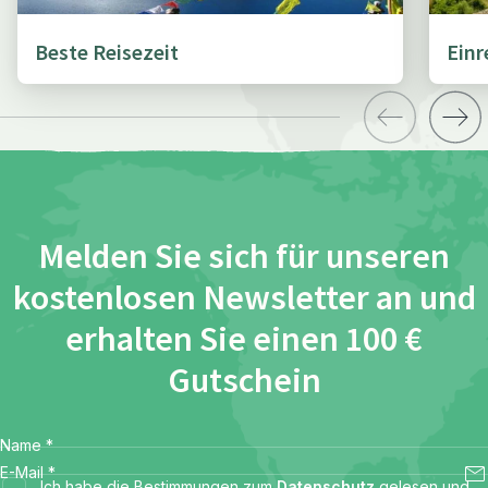
Beste Reisezeit
Ein
Melden Sie sich für unseren
kostenlosen Newsletter an und
erhalten Sie einen 100 €
Gutschein
Name
*
E-Mail
*
Ich habe die Bestimmungen zum
Datenschutz
gelesen und