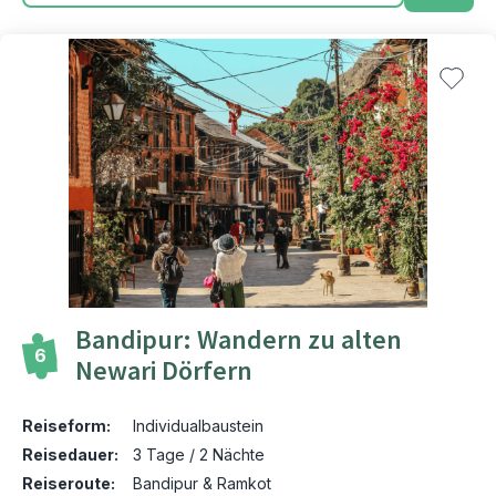
Bandipur: Wandern zu alten
6
Newari Dörfern
Reiseform:
Individualbaustein
Reisedauer:
3 Tage / 2 Nächte
Reiseroute:
Bandipur & Ramkot