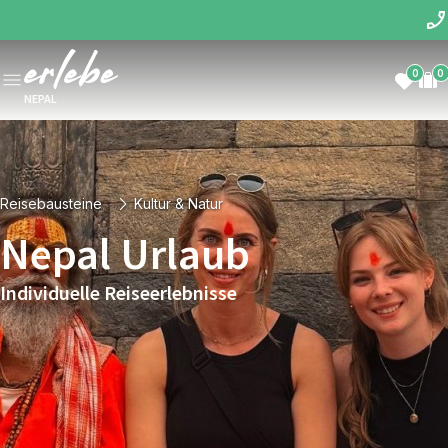
0
0
NEPAL
Reisebausteine
Kultur & Natur
Nepal Urlaub
Individuelle Reiseerlebnisse