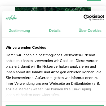
Zustimmung
Details
Über Cookies
Wir verwenden Cookies
Damit wir Ihnen ein bestmögliches Webseiten-Erlebnis
anbieten können, verwenden wir Cookies. Diese werden
platziert, damit wir Ihr Nutzerverhalten analysieren und
Wildtiere und Kultur in Bardiya
Ihnen somit die Inhalte und Anzeigen anbieten können, die
10
Sie interessieren. Außerdem geben wir Informationen zu
Ihrer Verwendung unserer Webseite an Drittanbieter (z.B.
Reiseform:
Individualbaustein
soziale Medien) weiter. Sie können Ihre Einwilligung
Reisedauer:
4 Tage / 3 Nächte
jederzeit ändern oder widerrufen.
Reiseroute:
Bardiya Nationalpark
Reisepreis:
ab € 550,- p.P. bei 2 Personen