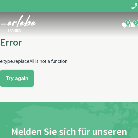
0
0
SPANIEN
Error
e.type.replaceAll is not a function
Try again
Melden Sie sich für unseren