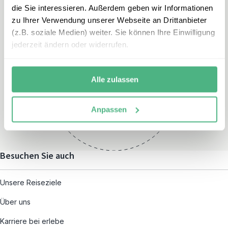
die Sie interessieren. Außerdem geben wir Informationen
zu Ihrer Verwendung unserer Webseite an Drittanbieter
(z.B. soziale Medien) weiter. Sie können Ihre Einwilligung
jederzeit ändern oder widerrufen.
Öffnungszeiten
Montag – Freitag:
Alle zulassen
08:00 – 19:00
und nach individueller
Anpassen
Terminvereinbarung
Besuchen Sie auch
Unsere Reiseziele
Über uns
Karriere bei erlebe