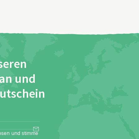
seren
 an und
Gutschein
esen und stimme