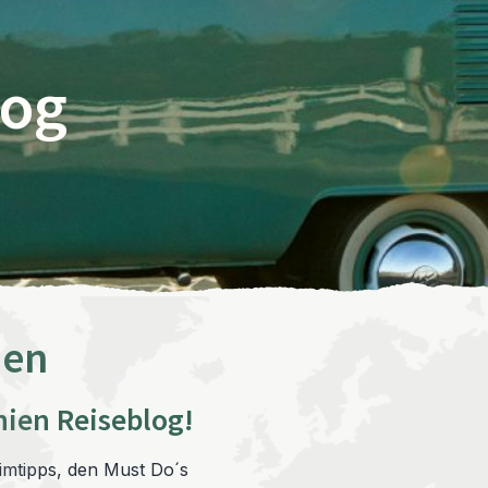
log
ien
ien Reiseblog!
imtipps, den Must Do´s