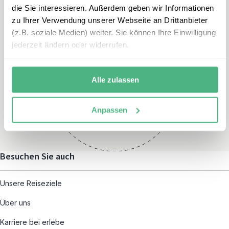
die Sie interessieren. Außerdem geben wir Informationen
zu Ihrer Verwendung unserer Webseite an Drittanbieter
(z.B. soziale Medien) weiter. Sie können Ihre Einwilligung
jederzeit ändern oder widerrufen.
Öffnungszeiten
Montag – Freitag:
Alle zulassen
08:00 – 19:00
und nach individueller
Anpassen
Terminvereinbarung
Besuchen Sie auch
Unsere Reiseziele
Über uns
Karriere bei erlebe