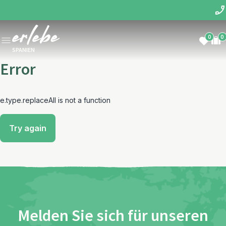
0
0
SPANIEN
Error
e.type.replaceAll is not a function
Try again
Melden Sie sich für unseren