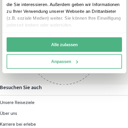
die Sie interessieren. Außerdem geben wir Informationen
zu Ihrer Verwendung unserer Webseite an Drittanbieter
(z.B. soziale Medien) weiter. Sie können Ihre Einwilligung
jederzeit ändern oder widerrufen.
Öffnungszeiten
Montag – Freitag:
Alle zulassen
08:00 – 19:00
und nach individueller
Anpassen
Terminvereinbarung
Besuchen Sie auch
Unsere Reiseziele
Über uns
Karriere bei erlebe