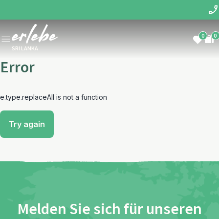
0
0
SRI LANKA
Error
e.type.replaceAll is not a function
Try again
Melden Sie sich für unseren