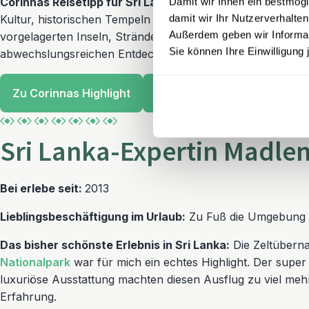
Corinnas Reisetipp für Sri Lanka:
Ein Geheimtipp ist
Jaffn
Damit wir Ihnen ein bestmögl
damit wir Ihr Nutzerverhalten
Kultur, historischen Tempeln und lebhaften Märkten. Erg
Außerdem geben wir Informati
vorgelagerten Inseln, Stränden und alten Festungen mache
Sie können Ihre Einwilligung 
abwechslungsreichen Entdeckung des Nordens.
Zu Corinnas Highlight
Vereinbaren Sie einen Term
Sri Lanka-Expertin Madlen
Bei erlebe seit:
2013
Lieblingsbeschäftigung im Urlaub:
Zu Fuß die Umgebung
Das bisher schönste Erlebnis in Sri Lanka:
Die Zeltübern
Nationalpark
war für mich ein echtes Highlight. Der supe
luxuriöse Ausstattung machten diesen Ausflug zu viel meh
Erfahrung.