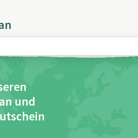
 an
seren
 an und
Gutschein