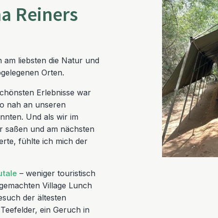
na Reiners
 am liebsten die Natur und
bgelegenen Orten
.
schönsten Erlebnisse war
 so nah an unseren
nnten. Und als wir im
r saßen und am nächsten
rte, fühlte ich mich der
tale
– weniger touristisch
t gemachten Village Lunch
such der ältesten
eefelder, ein Geruch in