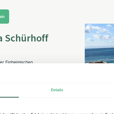
min
a Schürhoff
der Einheimischen
rlebnis ist der Aufenthalt
urs mit gemeinsamen Einkauf
Details
mosph
ä
re des Homestays
n diese Erfahrung zu einem
r Sri Lankas.