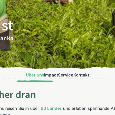
ist
Lanka
Über uns
Impact
Service
Kontakt
äher dran
uns reisen Sie in über
60 Länder
und erleben spannende Ab
achen.