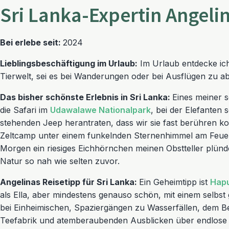
Sri Lanka-Expertin Angeli
Bei erlebe seit:
2024
Lieblingsbeschäftigung im Urlaub:
Im Urlaub entdecke ich
Tierwelt, sei es bei Wanderungen oder bei Ausflügen zu a
Das bisher schönste Erlebnis in Sri Lanka:
Eines meiner 
die Safari im
Udawalawe Nationalpark
, bei der Elefanten
stehenden Jeep herantraten, dass wir sie fast berühren ko
Zeltcamp unter einem funkelnden Sternenhimmel am Feue
Morgen ein riesiges Eichhörnchen meinen Obstteller plünde
Natur so nah wie selten zuvor.
Angelinas Reisetipp für Sri Lanka:
Ein Geheimtipp ist
Hapu
als Ella, aber mindestens genauso schön, mit einem selbs
bei Einheimischen, Spaziergängen zu Wasserfällen, dem Be
Teefabrik und atemberaubenden Ausblicken über endlose T