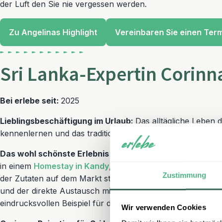
der Luft den Sie nie vergessen werden.
Zu Angelinas Highlight
Vereinbaren Sie einen Ter
Sri Lanka-Expertin Corinn
Bei erlebe seit:
2025
Lieblingsbeschäftigung im Urlaub:
Das allt
ä
gliche Leben 
kennenlernen und das traditionelle Essen ausprobieren.
Das wohl schönste Erlebnis in Sri Lanka:
Ein besonderes E
in einem
Homestay in Kandy
, wo ein traditioneller Kochk
Zustimmung
der Zutaten auf dem Markt stattfindet. Die pers
ö
nliche At
und der direkte Austausch mit der Gastgeberfamilie mache
eindrucksvollen Beispiel f
ü
r die Gastfreundschaft und Kultu
Wir verwenden Cookies