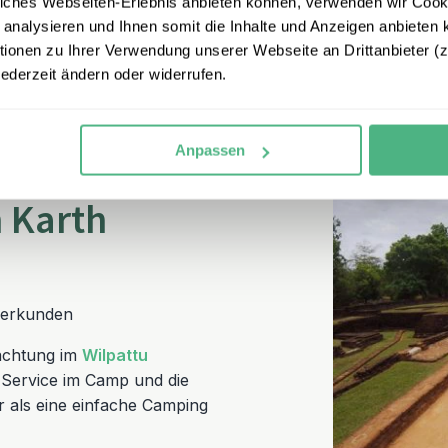
a
, mit seiner einzigartigen
iches Webseiten-Erlebnis anbieten können, verwenden wir Cooki
 analysieren und Ihnen somit die Inhalte und Anzeigen anbieten k
änzende Ausflüge zu
onen zu Ihrer Verwendung unserer Webseite an Drittanbieter (z.
n den Aufenthalt zu einer
jederzeit ändern oder widerrufen.
in
Anpassen
 Karth
 erkunden
achtung im
Wilpattu
r Service im Camp und die
r als eine einfache Camping