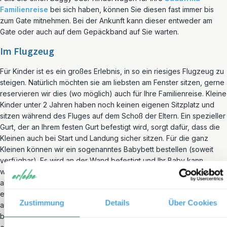
Familienreise
bei sich haben, können Sie diesen fast immer bis
zum Gate mitnehmen. Bei der Ankunft kann dieser entweder am
Gate oder auch auf dem Gepäckband auf Sie warten.
Im Flugzeug
Für Kinder ist es ein großes Erlebnis, in so ein riesiges Flugzeug zu
steigen. Natürlich möchten sie am liebsten am Fenster sitzen, gerne
reservieren wir dies (wo möglich) auch für Ihre Familienreise. Kleine
Kinder unter 2 Jahren haben noch keinen eigenen Sitzplatz und
sitzen während des Fluges auf dem Schoß der Eltern. Ein spezieller
Gurt, der an Ihrem festen Gurt befestigt wird, sorgt dafür, dass die
Kleinen auch bei Start und Landung sicher sitzen. Für die ganz
Kleinen können wir ein sogenanntes Babybett bestellen (soweit
verfügbar). Es wird an der Wand befestigt und Ihr Baby kann
während des Fluges schlafen. Fluggesellschaften schreiben hierfür
allerdings ein Maximalgewicht und -alter vor. Die Grenze liegt bei
etwa 10 Kilo und/oder einem Alter von 10 Monaten. Sie können
Zustimmung
Details
Über Cookies
auch einen TÜV geprüften Auto-Kindersitz mitnehmen, dieser
benötigt dann einen eigenen Sitzplatz. Kindermahlzeiten werden