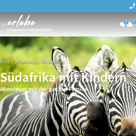
0
0
SÜDAFRIKA FAMILIENREISEN
Infos
Reisetipps Mit Kindern
Südafrika mit Kindern
Abenteuer mit der ganzen Familie