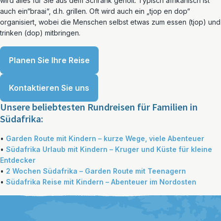
wird alles für Sie aus dem Schrank geholt. Typisch afrikanisch ist
auch ein“braai“, d.h. grillen. Oft wird auch ein „tjop en dop“
organisiert, wobei die Menschen selbst etwas zum essen (tjop) und
trinken (dop) mitbringen.
Planen Sie Ihre Reise
Kontaktieren Sie uns
Unsere beliebtesten Rundreisen für Familien in
Südafrika:
•
Garden Route mit Kindern – kurze Wege, viele Abenteuer
•
Südafrika Urlaub mit Kindern – Kruger und Küste für kleine
Entdecker
•
2 Wochen Südafrika – Garden Route mit Teenagern
•
Südafrika Reise mit Kindern – Abenteuer im Nordosten