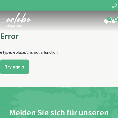
0
0
SÜDAFRIKA
Error
e.type.replaceAll is not a function
Try again
Melden Sie sich für unseren