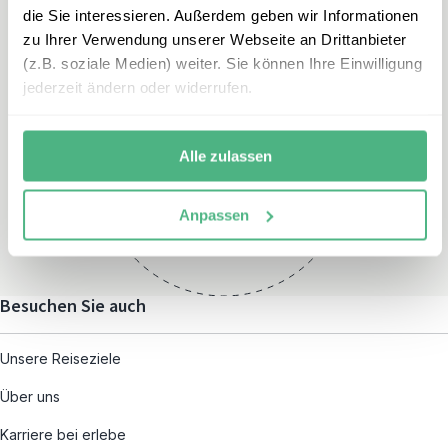
die Sie interessieren. Außerdem geben wir Informationen
zu Ihrer Verwendung unserer Webseite an Drittanbieter
(z.B. soziale Medien) weiter. Sie können Ihre Einwilligung
jederzeit ändern oder widerrufen.
Öffnungszeiten
Montag – Freitag:
Alle zulassen
08:00 – 19:00
und nach individueller
Anpassen
Terminvereinbarung
Besuchen Sie auch
Unsere Reiseziele
Über uns
Karriere bei erlebe