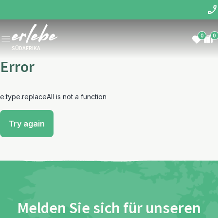
0
0
SÜDAFRIKA
Error
e.type.replaceAll is not a function
Try again
Melden Sie sich für unseren