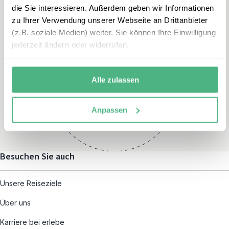
die Sie interessieren. Außerdem geben wir Informationen
zu Ihrer Verwendung unserer Webseite an Drittanbieter
(z.B. soziale Medien) weiter. Sie können Ihre Einwilligung
jederzeit ändern oder widerrufen.
Öffnungszeiten
Montag – Freitag:
Alle zulassen
08:00 – 19:00
und nach individueller
Anpassen
Terminvereinbarung
Besuchen Sie auch
Unsere Reiseziele
Über uns
Karriere bei erlebe