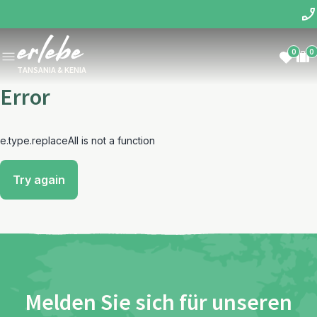
0
0
TANSANIA & KENIA
Error
e.type.replaceAll is not a function
Try again
Melden Sie sich für unseren