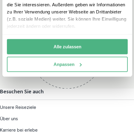
die Sie interessieren. Außerdem geben wir Informationen
zu Ihrer Verwendung unserer Webseite an Drittanbieter
(z.B. soziale Medien) weiter. Sie können Ihre Einwilligung
jederzeit ändern oder widerrufen.
Öffnungszeiten
Montag – Freitag:
Alle zulassen
08:00 – 19:00
und nach individueller
Anpassen
Terminvereinbarung
Besuchen Sie auch
Unsere Reiseziele
Über uns
Karriere bei erlebe