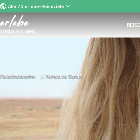
Alle 70 erlebe-Reiseziele
REIS
TANSANIA & KENIA
Reisebausteine
Tansania Safari