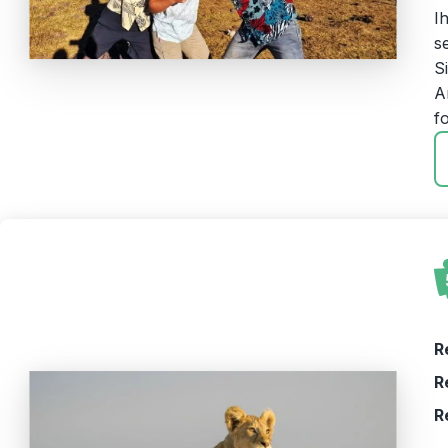
I
s
S
A
fo
R
R
R