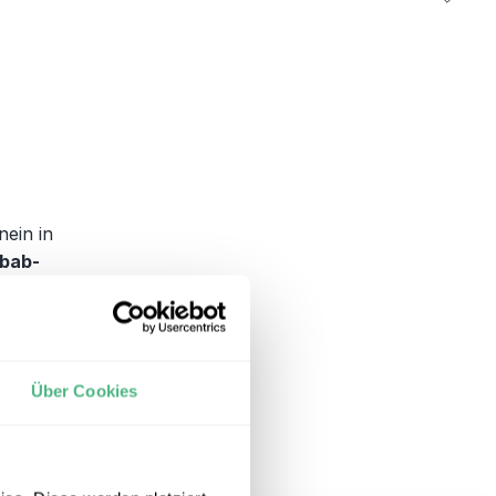
nein in
bab-
etwas
achigen
die
Über Cookies
+