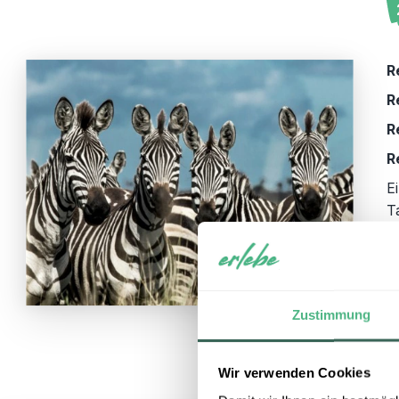
R
R
R
R
E
T
B
G
A
G
Zustimmung
f
Wir verwenden Cookies