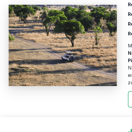
R
R
R
R
M
N
P
N
e
z