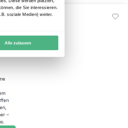
es. Diese werden platziert,
önnen, die Sie interessieren.
B. soziale Medien) weiter.
Alle zulassen
ine
dem
ffen
en,
er –
s.