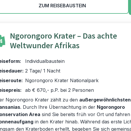
ZUM REISEBAUSTEIN
Ngorongoro Krater – Das achte
4
Weltwunder Afrikas
eiseform:
Individualbaustein
eisedauer:
2 Tage/ 1 Nacht
eiseroute:
Ngorongoro Krater Nationalpark
eisepreis:
ab € 670,- p.P. bei 2 Personen
er Ngorongoro Krater zählt zu den
außergewöhnlichsten
ansanias
. Durch Ihre Übernachtung in der
Ngorongoro
onservation Area
sind Sie bereits früh vor Ort und fahren
onnenaufgang
in den Krater hinab. Während das erste Lic
angsam den Kraterboden erhellt, begeben Sie sich gemeins