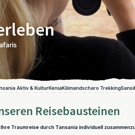
erleben
afaris
nsania Aktiv & Kultur
Kenia
Kilimandscharo Trekking
Sansi
unseren Reisebausteinen
 Ihre Traumreise durch Tansania individuell zusammenzu