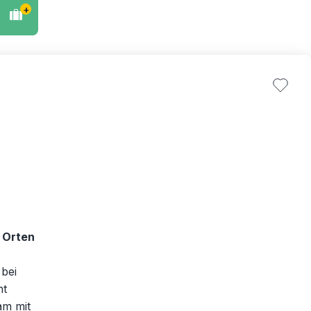
+
 Orten
 bei
ht
am mit