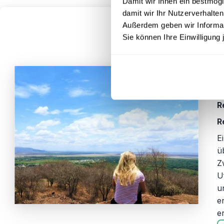
Damit wir Ihnen ein bestmögl
damit wir Ihr Nutzerverhalten
Außerdem geben wir Informati
Sie können Ihre Einwilligung 
R
R
R
R
E
ü
Z
U
u
e
e