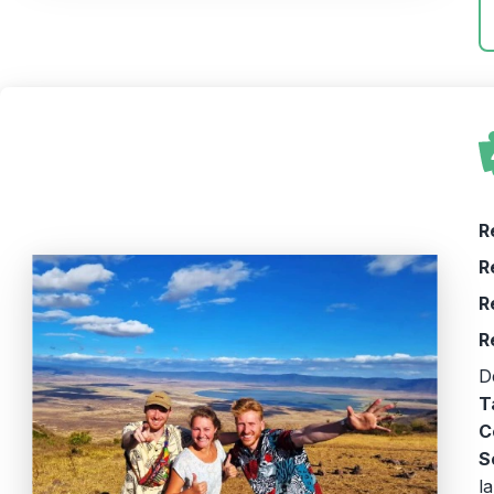
R
R
R
R
D
T
C
S
l