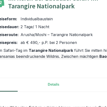
2
Tarangire Nationalpark
eiseform:
Individualbaustein
eisedauer:
2 Tage/ 1 Nacht
eiseroute:
Arusha/Moshi – Tarangire Nationalpark
eisepreis:
ab € 490,- p.P. bei 2 Personen
in Safari-Tag im
Tarangire Nationalpark
führt Sie mitten hi
ansanias beeindruckende Wildnis. Zwischen mächtigen
Bao
äumen
und
ausgetrockneten Flussläufen
treffen Sie mit 
lück auf große Elefantenherden, Giraffen und zahlreiche
ntilopenarten. Gemeinsam mit Ihrem privaten, englischspr
uide – zugleich ein erfahrener Wildspäher – entdecken Sie 
Details
aszinierende Tierwelt des Nordens.
ZUM REISEBAUSTEIN