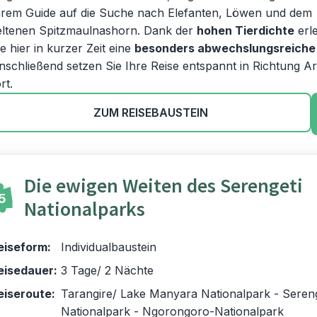
hrem Guide auf die Suche nach Elefanten, Löwen und dem
eltenen Spitzmaulnashorn. Dank der
hohen Tierdichte
erl
ie hier in kurzer Zeit eine
besonders abwechslungsreiche
nschließend setzen Sie Ihre Reise entspannt in Richtung A
rt.
ZUM REISEBAUSTEIN
Die ewigen Weiten des Serengeti
5
Nationalparks
eiseform:
Individualbaustein
eisedauer:
3 Tage/ 2 Nächte
eiseroute:
Tarangire/ Lake Manyara Nationalpark - Sereng
Nationalpark - Ngorongoro-Nationalpark