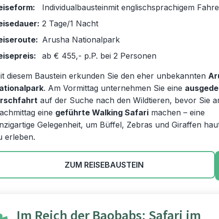
eiseform:
Individualbausteinmit englischsprachigem Fahre
eisedauer:
2 Tage/1 Nacht
eiseroute:
Arusha Nationalpark
eisepreis:
ab € 455,- p.P. bei 2 Personen
it diesem Baustein erkunden Sie den eher unbekannten
Ar
ationalpark
. Am Vormittag unternehmen Sie eine
ausgede
irschfahrt
auf der Suche nach den Wildtieren, bevor Sie 
achmittag eine
geführte Walking Safari
machen – eine
inzigartige Gelegenheit, um Büffel, Zebras und Giraffen ha
u erleben.
ZUM REISEBAUSTEIN
Im Reich der Baobabs: Safari im