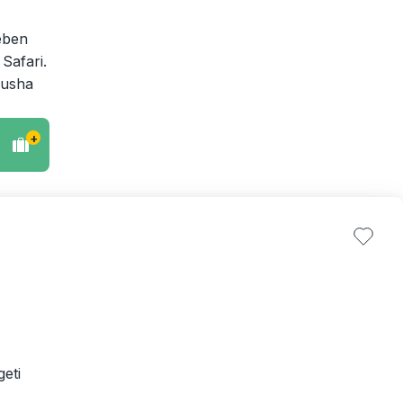
eben
Safari.
rusha
+
eti