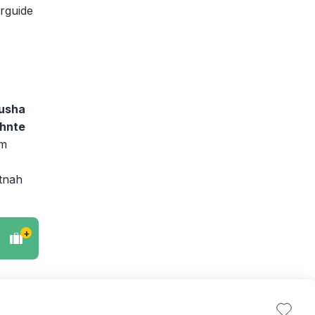
rguide
usha
hnte
am
utnah
+