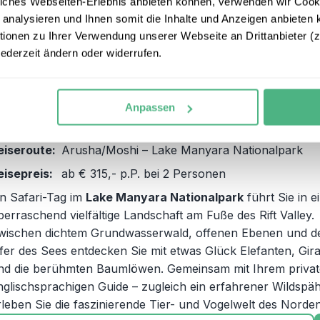
iches Webseiten-Erlebnis anbieten können, verwenden wir Cooki
 analysieren und Ihnen somit die Inhalte und Anzeigen anbieten k
onen zu Ihrer Verwendung unserer Webseite an Drittanbieter (z.
Lake Manyara Nationalpark am
3
jederzeit ändern oder widerrufen.
afrikanischem Grabenbruch
eiseform:
Individualbaustein
Anpassen
eisedauer:
2 Tage/ 1 Nacht
eiseroute:
Arusha/Moshi – Lake Manyara Nationalpark
eisepreis:
ab € 315,- p.P. bei 2 Personen
in Safari-Tag im
Lake Manyara Nationalpark
führt Sie in e
berraschend vielfältige Landschaft am Fuße des Rift Valley.
wischen dichtem Grundwasserwald, offenen Ebenen und 
fer des Sees entdecken Sie mit etwas Glück Elefanten, Gira
nd die berühmten Baumlöwen. Gemeinsam mit Ihrem privat
nglischsprachigen Guide – zugleich ein erfahrener Wildspäh
rleben Sie die faszinierende Tier- und Vogelwelt des Norden