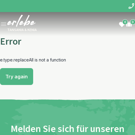
0
0
TANSANIA & KENIA
Error
e.type.replaceAll is not a function
Try again
Melden Sie sich für unseren