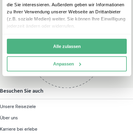
die Sie interessieren. Außerdem geben wir Informationen
zu Ihrer Verwendung unserer Webseite an Drittanbieter
(z.B. soziale Medien) weiter. Sie können Ihre Einwilligung
jederzeit ändern oder widerrufen.
Öffnungszeiten
Montag – Freitag:
Alle zulassen
08:00 – 19:00
und nach individueller
Anpassen
Terminvereinbarung
Besuchen Sie auch
Unsere Reiseziele
Über uns
Karriere bei erlebe