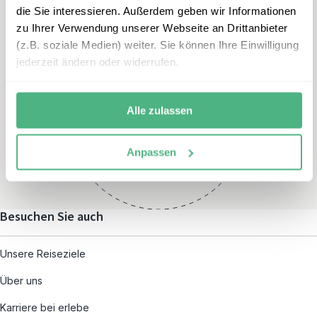
die Sie interessieren. Außerdem geben wir Informationen
zu Ihrer Verwendung unserer Webseite an Drittanbieter
(z.B. soziale Medien) weiter. Sie können Ihre Einwilligung
jederzeit ändern oder widerrufen.
Öffnungszeiten
Montag – Freitag:
Alle zulassen
08:00 – 19:00
und nach individueller
Anpassen
Terminvereinbarung
Besuchen Sie auch
Unsere Reiseziele
Über uns
Karriere bei erlebe