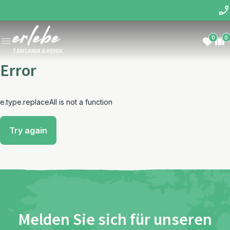
0
0
TANSANIA & KENIA
Error
e.type.replaceAll is not a function
Try again
Melden Sie sich für unseren