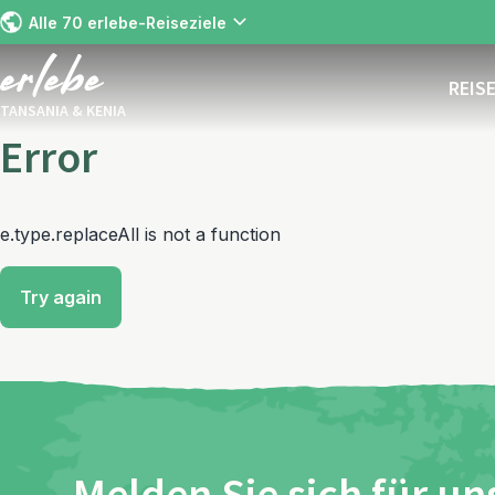
Alle 70 erlebe-Reiseziele
REIS
TANSANIA & KENIA
Error
e.type.replaceAll is not a function
Try again