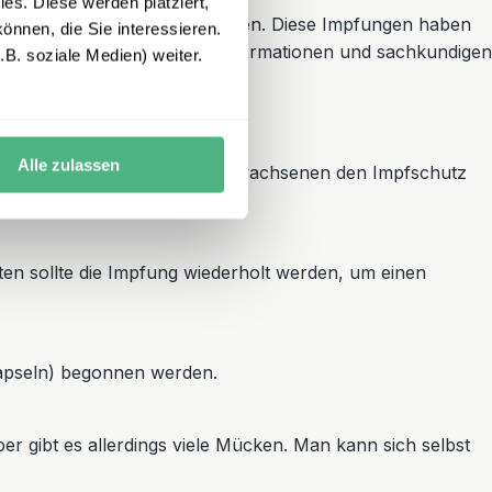
es. Diese werden platziert,
s A werden allerdings empfohlen. Diese Impfungen haben
önnen, die Sie interessieren.
t. Nehmen Sie für aktuelle Informationen und sachkundigen
B. soziale Medien) weiter.
Alle zulassen
n durchgeführt werden. Bei Erwachsenen den Impfschutz
en sollte die Impfung wiederholt werden, um einen
 Kapseln) begonnen werden.
ber gibt es allerdings viele Mücken. Man kann sich selbst