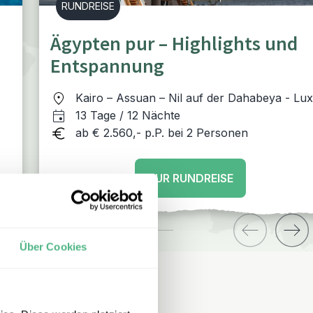
RUNDREISE
Ägypten pur – Highlights und
Entspannung
Kairo – Assuan – Nil auf der Dahabeya - Lu
– El Quseir
13 Tage / 12 Nächte
ab € 2.560,- p.P. bei 2 Personen
ZUR RUNDREISE
Über Cookies