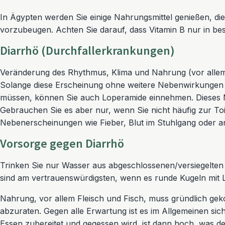
In Ägypten werden Sie einige Nahrungsmittel genießen, die
vorzubeugen. Achten Sie darauf, dass Vitamin B nur in 
Diarrhö (Durchfallerkrankungen)
Veränderung des Rhythmus, Klima und Nahrung (vor allem
Solange diese Erscheinung ohne weitere Nebenwirkungen au
müssen, können Sie auch Loperamide einnehmen. Dieses Mitt
Gebrauchen Sie es aber nur, wenn Sie nicht häufig zur Toi
Nebenerscheinungen wie Fieber, Blut im Stuhlgang oder an
Vorsorge gegen Diarrhö
Trinken Sie nur Wasser aus abgeschlossenen/versiegelten
sind am vertrauenswürdigsten, wenn es runde Kugeln mit Lö
Nahrung, vor allem Fleisch und Fisch, muss gründlich gekoc
abzuraten. Gegen alle Erwartung ist es im Allgemeinen siche
Essen zubereitet und gegessen wird, ist dann hoch, was 