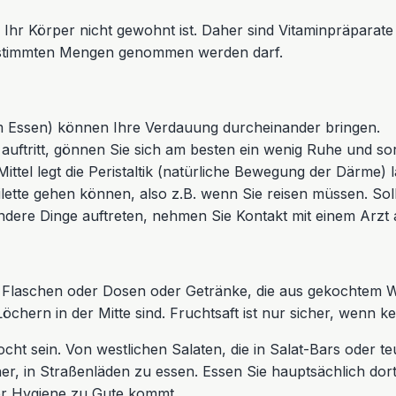
 Ihr Körper nicht gewohnt ist. Daher sind Vitaminpräparat
bestimmten Mengen genommen werden darf.
 Essen) können Ihre Verdauung durcheinander bringen.
ftritt, gönnen Sie sich am besten ein wenig Ruhe und sorg
el legt die Peristaltik (natürliche Bewegung der Därme) la
lette gehen können, also z.B. wenn Sie reisen müssen. Soll
dere Dinge auftreten, nehmen Sie Kontakt mit einem Arzt 
 Flaschen oder Dosen oder Getränke, die aus gekochtem Wa
chern in der Mitte sind. Fruchtsaft ist nur sicher, wenn 
ht sein. Von westlichen Salaten, die in Salat-Bars oder te
r, in Straßenläden zu essen. Essen Sie hauptsächlich dort, 
der Hygiene zu Gute kommt.