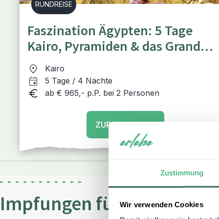
RUNDREISE
Faszination Ägypten: 5 Tage
Kairo, Pyramiden & das Grand
Egyptian Museum
Kairo
5 Tage / 4 Nächte
ab € 965,- p.P. bei 2 Personen
ZUR RUNDREISE
Zustimmung
Impfungen für Ägypten
Wir verwenden Cookies