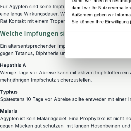
Damit wir Ihnen ein bestmögl
Für Ägypten sind keine Impfungen bei direkter Einreise a
damit wir Ihr Nutzerverhalten
eine lange Wirkungsdauer. Wenn Sie öfters verreisen, sin
Außerdem geben wir Informati
Rat Kontakt mit einem Tropenzentrum oder Ihrem Hausarzt
Sie können Ihre Einwilligung 
Welche Impfungen sind empfohlen?
Ein altersentsprechender Impfschutz gemäß Impfkalender 
gegen Tetanus, Diphtherie und Polio überprüfen und ggfs. 
Hepatitis A
Wenige Tage vor Abreise kann mit aktiven Impfstoffen ei
mehrjährigen Impfschutz sicherzustellen.
Typhus
Spätestens 10 Tage vor Abreise sollte entweder mit einer
Malaria
Ägypten ist kein Malariagebiet. Eine Prophylaxe ist nicht n
gegen Mücken gut schützen, mit langen Hosenbeinen un