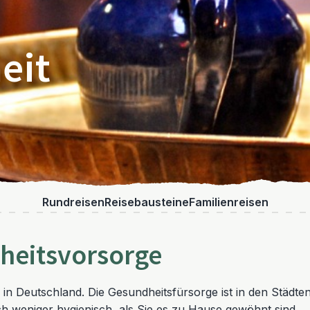
eit
Rundreisen
Reisebausteine
Familienreisen
heitsvorsorge
als in Deutschland. Die Gesundheitsfürsorge ist in den Stä
ch weniger hygienisch, als Sie es zu Hause gewöhnt sind.