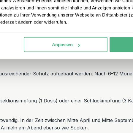
iches Webseiten-Erlebnis anbieten können, verwenden wir Cooki
us Europa erforderlich. Impfungen gegen DTP und Hepatiti
 analysieren und Ihnen somit die Inhalte und Anzeigen anbieten k
d Sie wahrscheinlich schon gegen diese Krankheiten geimpf
onen zu Ihrer Verwendung unserer Webseite an Drittanbieter (z.
 auf.
jederzeit ändern oder widerrufen.
Anpassen
sollte bei Kindern vorliegen, bevor zusätzliche Impfunge
auffrischen.
n ausreichender Schutz aufgebaut werden. Nach 6-12 Monat
 Injektionsimpfung (1 Dosis) oder einer Schluckimpfung (3
otwendig. In der Zeit zwischen Mitte April und Mitte Septem
d Ärmeln am Abend ebenso wie Socken.