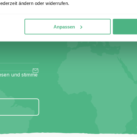
seren
jederzeit ändern oder widerrufen.
 an und
Anpassen
Gutschein
esen und stimme