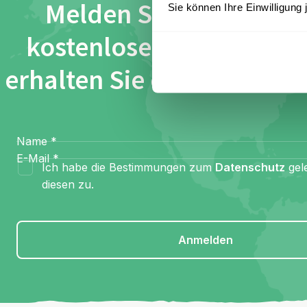
Melden Sie sich für un
Sie können Ihre Einwilligung 
kostenlosen Newsletter
erhalten Sie einen 100 € 
Name
*
E-Mail
*
Ich habe die Bestimmungen zum
Datenschutz
gel
diesen zu.
Anmelden