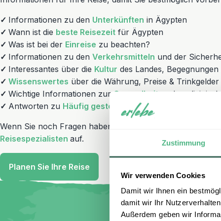
✓
Informationen zu den
Unterkünften
in Ägypten
✓
Wann ist die
beste Reisezeit
für Ägypten
✓
Was ist bei der
Einreise
zu beachten?
✓
Informationen zu den
Verkehrsmitteln
und der Sicherhe
✓
Interessantes über die
Kultur
des Landes, Begegnungen u
✓
Wissenswertes
über die Währung, Preise & Trinkgelder
✓
Wichtige Informationen zur
Gesundheit
und medizinisch
✓
Antworten zu
Häufig gestellten Fragen
bei Ägypten Re
Wenn Sie noch Fragen haben, nehmen Sie einfach Kontakt
Reisespezialisten
auf.
Zustimmung
Planen Sie Ihre Reise
Wir verwenden Cookies
Damit wir Ihnen ein bestmögl
damit wir Ihr Nutzerverhalten
Außerdem geben wir Informati