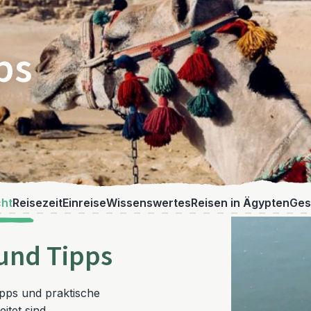
ps
cht
Reisezeit
Einreise
Wissenswertes
Reisen in Ägypten
Ges
 und Tipps
ipps und praktische
itet sind.