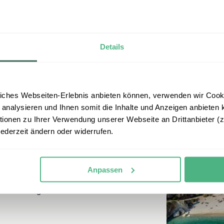
jedoch mit allen modernen 
Details
o basic
iches Webseiten-Erlebnis anbieten können, verwenden wir Cooki
 analysieren und Ihnen somit die Inhalte und Anzeigen anbieten k
onen zu Ihrer Verwendung unserer Webseite an Drittanbieter (z.
erliches Camping
jederzeit ändern oder widerrufen.
rand von Gjipe an der
 kommt also hauptsächlich
nhimmel, während Sie das
Anpassen
onderen Aufenthalt haben
k selbst gibt es