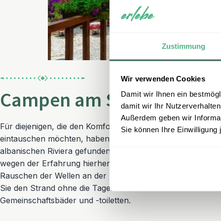
Zustimmung
Wir verwenden Cookies
Campen am Strand: back t
Damit wir Ihnen ein bestmögl
damit wir Ihr Nutzerverhalten
Außerdem geben wir Informati
Für diejenigen, die den Komfort von Hotels gegen abenteu
Sie können Ihre Einwilligung 
eintauschen möchten, haben wir eine Zeltunterkunft am St
albanischen Riviera gefunden. Die Zelte sind einfach, man
wegen der Erfahrung hierher. Beobachten Sie den Sterne
Rauschen der Wellen an der Küste hören. Bei diesem bes
Sie den Strand ohne die Tagestouristen. Auf dem Grundstüc
Gemeinschaftsbäder und -toiletten.