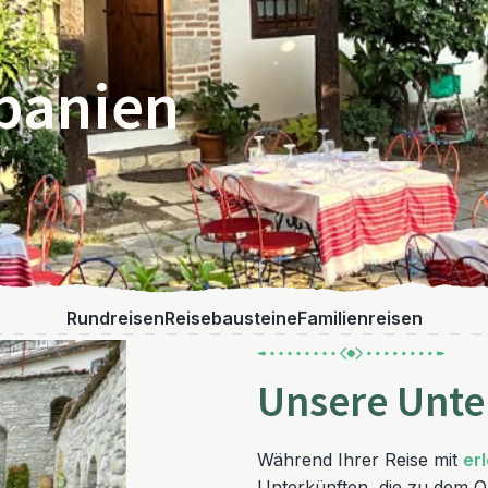
lbanien
Rundreisen
Reisebausteine
Familienreisen
Unsere Unte
Während Ihrer Reise mit
er
Unterkünften, die zu dem Or