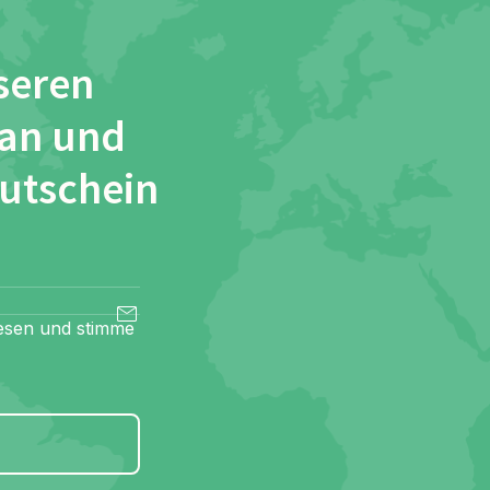
seren
 an und
Gutschein
esen und stimme