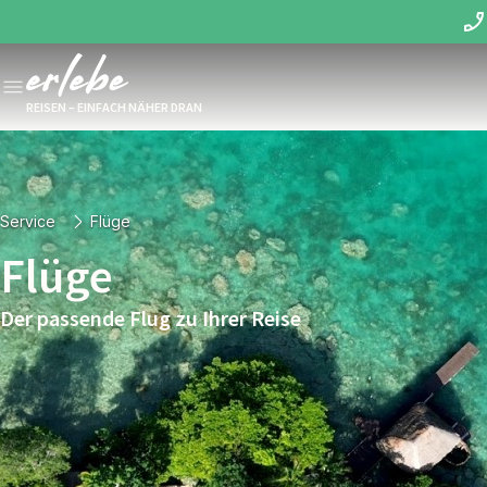
REISEN – EINFACH NÄHER DRAN
Service
Flüge
Flüge
Der passende Flug zu Ihrer Reise