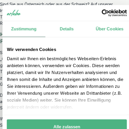
Sind Sie aus Österreich oder aus der Schweiz? Auf unserer
Infoseite für
Schweizer und Österreicher
finden Sie weitere
Tipps und Hinweise zu den Themen Sicherungsschein,
Reiseversicherung, Visum, Flüge und Bezahlung Ihrer Reise.
Zustimmung
Details
Über Cookies
Hinweis auf die neue Online-Streitbeilegungs-
Plattform der EU (kurz: „OS-Plattform“)
Wir verwenden Cookies
Seit kurzem hat die neue Online-Streitbeilegungs-Plattform, kurz:
Damit wir Ihnen ein bestmögliches Webseiten-Erlebnis
„OS-Plattform“, ihren Betrieb aufgenommen. Diese Plattform kann
genutzt werden, um Verbrauchern sowie auch Unternehmen der
anbieten können, verwenden wir Cookies. Diese werden
Touristik-Branche eine Möglichkeit der alternativen Streitbeilegung
platziert, damit wir Ihr Nutzerverhalten analysieren und
zu bieten, welche einfacher und billiger ist als der Weg zum
Ihnen somit die Inhalte und Anzeigen anbieten können, die
Gericht.
Sie interessieren. Außerdem geben wir Informationen zu
Ihrer Verwendung unserer Webseite an Drittanbieter (z.B.
Diese Plattform wurde von der EU-Kommission entwickelt und wird
soziale Medien) weiter. Sie können Ihre Einwilligung
auch von dieser betrieben. Unter dem folgenden
Link
gelangen
jederzeit ändern oder widerrufen.
Sie zu der Plattform.
Wir weisen darauf hin, dass die Europäische Plattform für Online-
Streitigkeiten (OS-Plattform) ab dem 20.07.2025 nicht mehr besteht.
Alle zulassen