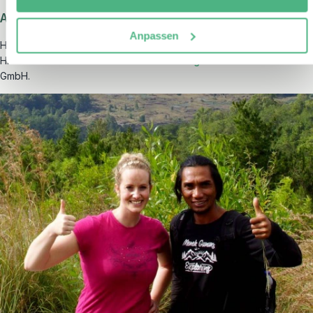
Allgemeine Geschäftsbedingungen
Anpassen
Hier finden Sie die
AGB der erlebe-fernreisen GmbH
Hier finden Sie die
Datenschutzerklärung
von erlebe-fernreisen
GmbH.